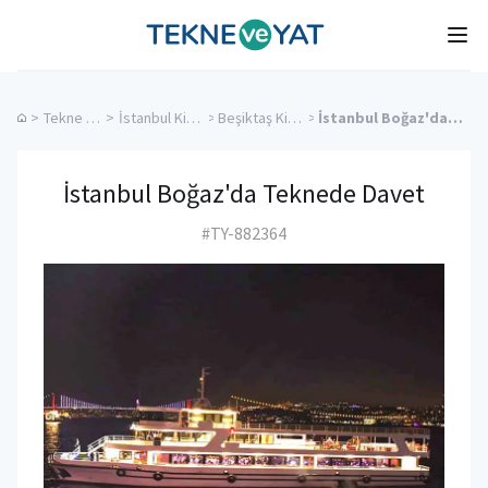
Tekne ve Yat
Ope
>
Tekne Düğünü
>
İstanbul Kiralık Yatlar
>
Beşiktaş Kiralık Yatlar
>
İstanbul Boğaz'da Teknede Davet
İstanbul Boğaz'da Teknede Davet
#TY-882364