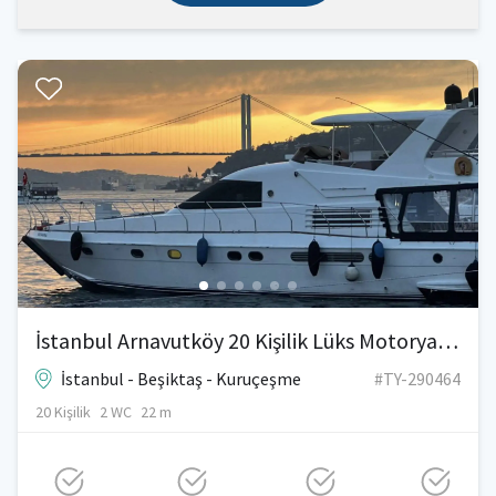
İstanbul Arnavutköy 20 Kişilik Lüks Motoryat Kiralama | Boğaz Turu & Organizasyon
İstanbul - Beşiktaş - Kuruçeşme
#TY-290464
20 Kişilik
2 WC
22 m