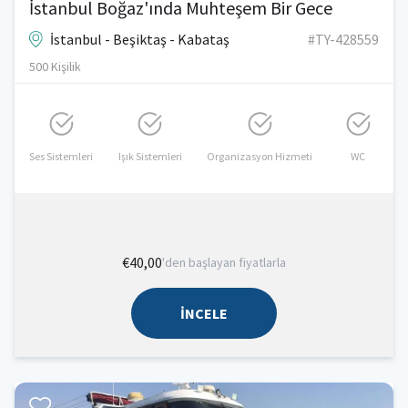
İstanbul Boğaz'ında Muhteşem Bir Gece
İstanbul - Beşiktaş - Kabataş
#TY-428559
500 Kişilik
Ses Sistemleri
Işık Sistemleri
Organizasyon Hizmeti
WC
€40,00
'den başlayan fiyatlarla
İNCELE