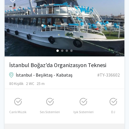
İstanbul Boğaz'da Organizasyon Teknesi
İstanbul - Beşiktaş - Kabataş
#TY-336602
80 Kişilik
2 WC
25 m
Canlı Müzik
Ses Sistemleri
Işık Sistemleri
DJ