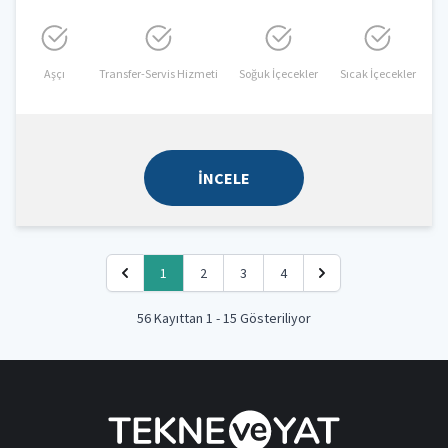
Aşçı
Transfer-Servis Hizmeti
Soğuk İçecekler
Sıcak İçecekler
İNCELE
1
2
3
4
56 Kayıttan 1 - 15 Gösteriliyor