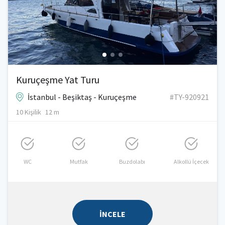
Kuruçeşme Yat Turu
İstanbul - Beşiktaş - Kuruçeşme
#TY-920921
10 Kişilik
12 m
WC
Mutfak
Buzdolabı
Alkollü İçecek
İNCELE