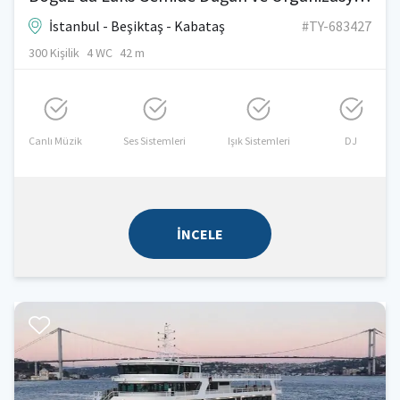
İstanbul - Beşiktaş - Kabataş
#TY-683427
300 Kişilik
4 WC
42 m
Canlı Müzik
Ses Sistemleri
Işık Sistemleri
DJ
İNCELE