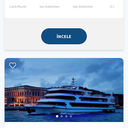
Canlı Müzik
Ses Sistemleri
Işık Sistemleri
DJ
İNCELE