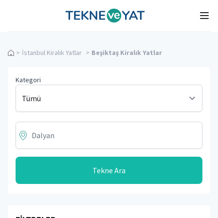
Tekne ve Yat
Ope
>
İstanbul Kiralık Yatlar
>
Beşiktaş Kiralık Yatlar
Kategori
Tekne Ara