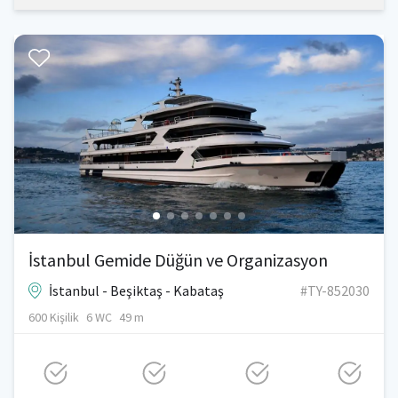
İstanbul Gemide Düğün ve Organizasyon
İstanbul - Beşiktaş - Kabataş
#TY-852030
600 Kişilik
6 WC
49 m