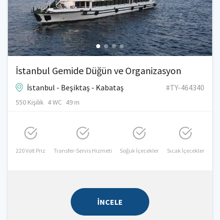
İstanbul Gemide Düğün ve Organizasyon
İstanbul - Beşiktaş - Kabataş
#TY-464340
550 Kişilik
4 WC
49 m
220 Volt Priz
Transfer-Servis Hizmeti
Soğuk İçecekler
Sıcak İçecekler
İNCELE