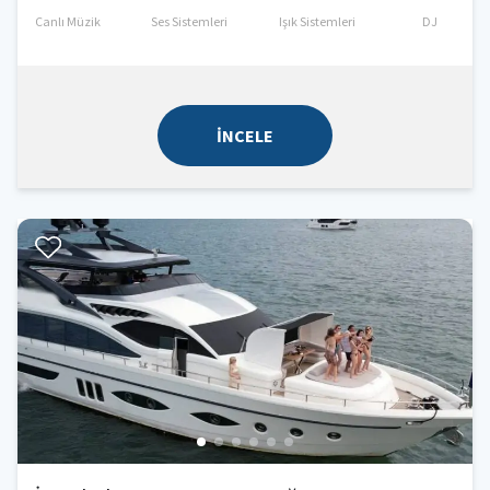
Canlı Müzik
Ses Sistemleri
Işık Sistemleri
DJ
İNCELE