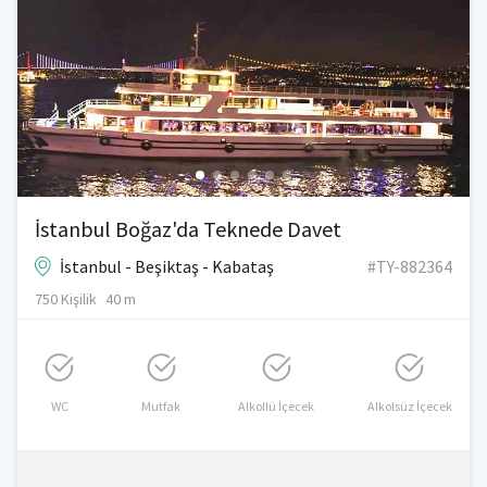
İstanbul Boğaz'da Teknede Davet
İstanbul - Beşiktaş - Kabataş
#TY-882364
750 Kişilik
40 m
WC
Mutfak
Alkollü İçecek
Alkolsüz İçecek