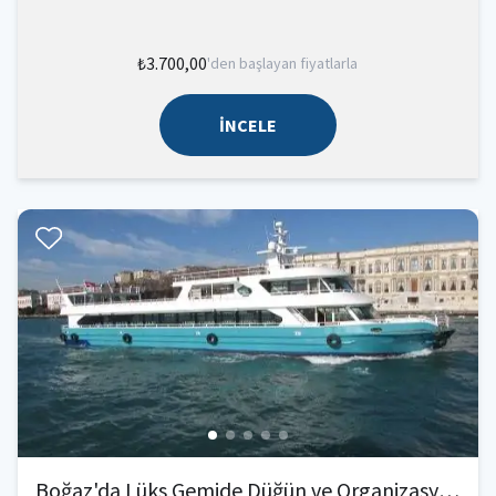
₺3.700,00
'den başlayan fiyatlarla
İNCELE
Boğaz'da Lüks Gemide Düğün ve Organizasyonlar