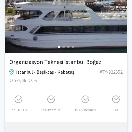
Organizasyon Teknesi İstanbul Boğaz
İstanbul - Beşiktaş - Kabataş
#TY-922552
250 Kişilik
25 m
Canlı Müzik
Ses Sistemleri
Işık Sistemleri
DJ