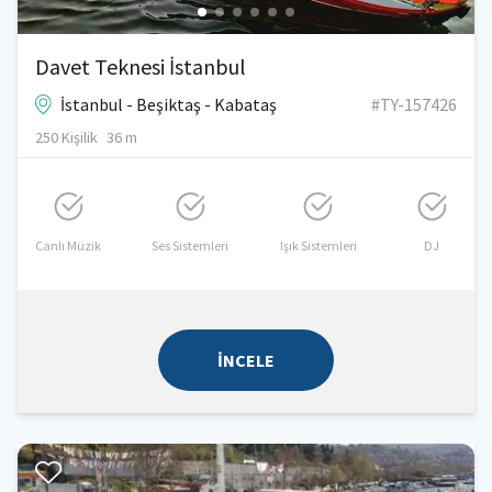
Davet Teknesi İstanbul
İstanbul - Beşiktaş - Kabataş
#TY-157426
250 Kişilik
36 m
Canlı Müzik
Ses Sistemleri
Işık Sistemleri
DJ
İNCELE