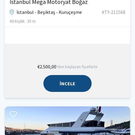
İstanbul Mega Motoryat Boğaz
İstanbul - Beşiktaş - Kuruçeşme
#TY-211568
60 Kişilik
35 m
€2.500,00
'den başlayan fiyatlarla
İNCELE