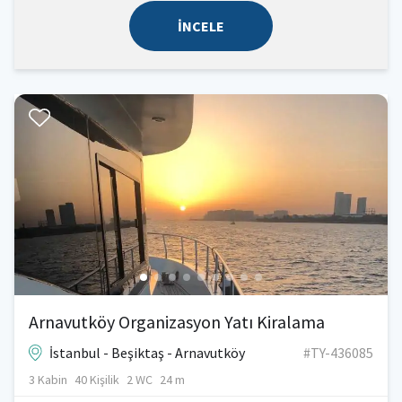
İNCELE
Arnavutköy Organizasyon Yatı Kiralama
İstanbul - Beşiktaş - Arnavutköy
#TY-436085
3 Kabin
40 Kişilik
2 WC
24 m