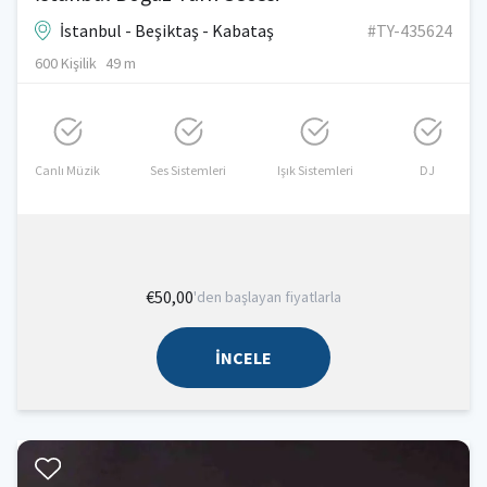
İstanbul - Beşiktaş - Kabataş
#TY-435624
600 Kişilik
49 m
Canlı Müzik
Ses Sistemleri
Işık Sistemleri
DJ
€50,00
'den başlayan fiyatlarla
İNCELE