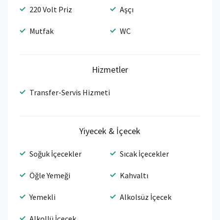
220 Volt Priz
Aşçı
Mutfak
WC
Hizmetler
Transfer-Servis Hizmeti
Yiyecek & İçecek
Soğuk İçecekler
Sıcak İçecekler
Öğle Yemeği
Kahvaltı
Yemekli
Alkolsüz İçecek
Alkollü İçecek