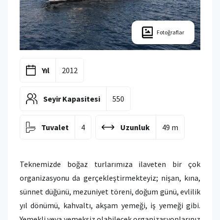
Fotoğraflar
Yıl
2012
Seyir Kapasitesi
550
Tuvalet
4
Uzunluk
49 m
Teknemizde boğaz turlarımıza ilaveten bir çok
organizasyonu da gerçekleştirmekteyiz; nişan, kına,
sünnet düğünü, mezuniyet töreni, doğum günü, evlilik
yıl dönümü, kahvaltı, akşam yemeği, iş yemeği gibi.
Yemekli veya yemeksiz olabilecek organizasyonlarınız