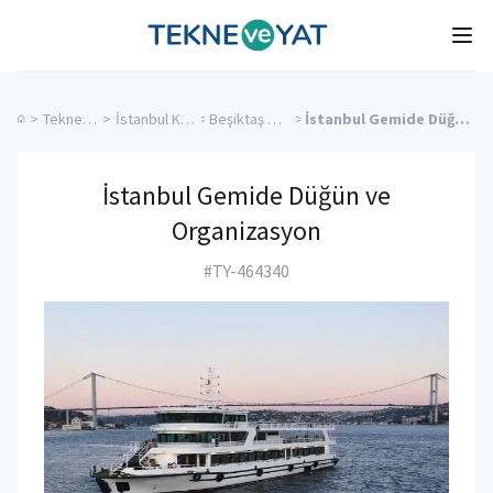
Tekne ve Yat
Ope
>
Tekne Düğünü
>
İstanbul Kiralık Yatlar
>
Beşiktaş Kiralık Yatlar
>
İstanbul Gemide Düğün ve Organizasyon
İstanbul Gemide Düğün ve
Organizasyon
#TY-464340