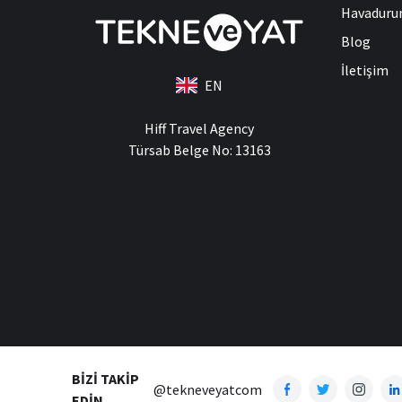
Havadur
Blog
İletişim
EN
Hiff Travel Agency
Türsab Belge No: 13163
BIZI TAKIP
@tekneveyatcom
EDIN