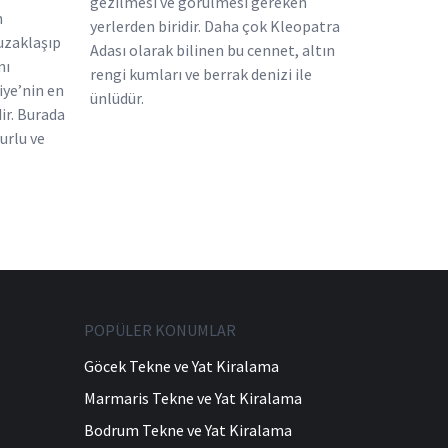
gezilmesi ve görülmesi gereken
n
yerlerden biridir. Daha çok Kleopatra
uzaklaşıp
Adası olarak bilinen bu cennet, altın
nı
rengi kumları ve berrak denizi ile
iye’nin en
ünlüdür.
dir. Burada
urlu ve
POPÜLER KONUMLAR
Göcek Tekne ve Yat Kiralama
Marmaris Tekne ve Yat Kiralama
Bodrum Tekne ve Yat Kiralama