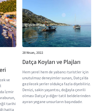
28 Nisan, 2022
Datça Koyları ve Plajları
eri
Hem yerel hem de yabancı turistler için
unutulmaz deneyimler sunan, Datça’da
ecek ve
gezilecek yerler oldukça fazla diyebiliriz.
l
Denizi, sakin yaşantısı, doğayla çevrili
nda İzmir
olması Datça’yı diğer tatil beldelerinden
araburun,
ayıran yegane unsurların başındadır.
eğil tarihi
iği hatta