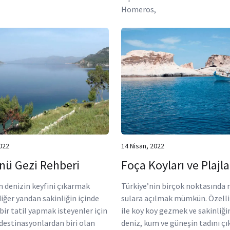
Homeros,
022
14 Nisan, 2022
nü Gezi Rehberi
Foça Koyları ve Plajla
n denizin keyfini çıkarmak
Türkiye’nin birçok noktasında 
diğer yandan sakinliğin içinde
sulara açılmak mümkün. Özelli
bir tatil yapmak isteyenler için
ile koy koy gezmek ve sakinliği
destinasyonlardan biri olan
deniz, kum ve güneşin tadını ç