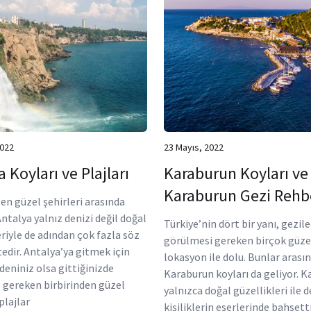
2022
23 Mayıs, 2022
 Koyları ve Plajları
Karaburun Koyları ve
Karaburun Gezi Rehb
en güzel şehirleri arasında
ntalya yalnız denizi değil doğal
Türkiye’nin dört bir yanı, gezil
eriyle de adından çok fazla söz
görülmesi gereken birçok güze
edir. Antalya’ya gitmek için
lokasyon ile dolu. Bunlar arası
deniniz olsa gittiğinizde
Karaburun koyları da geliyor. K
gereken birbirinden güzel
yalnızca doğal güzellikleri ile d
plajlar
kişiliklerin eserlerinde bahsett