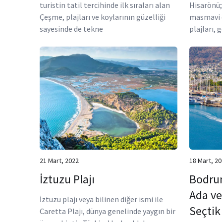
turistin tatil tercihinde ilk sıraları alan
Hisarönü;
Çeşme, plajları ve koylarının güzelliği
masmavi d
sayesinde de tekne
plajları, 
21 Mart, 2022
18 Mart, 2
İztuzu Plajı
Bodru
Ada ve 
İztuzu plajı veya bilinen diğer ismi ile
Seçtik
Caretta Plajı, dünya genelinde yaygın bir