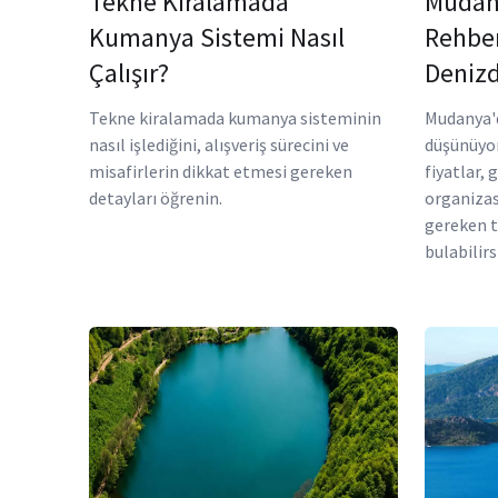
Tekne Kiralamada
Mudan
Kumanya Sistemi Nasıl
Rehber
Çalışır?
Denizd
Tekne kiralamada kumanya sisteminin
Mudanya'd
nasıl işlediğini, alışveriş sürecini ve
düşünüyor
misafirlerin dikkat etmesi gereken
fiyatlar, 
detayları öğrenin.
organizas
gereken t
bulabilirs