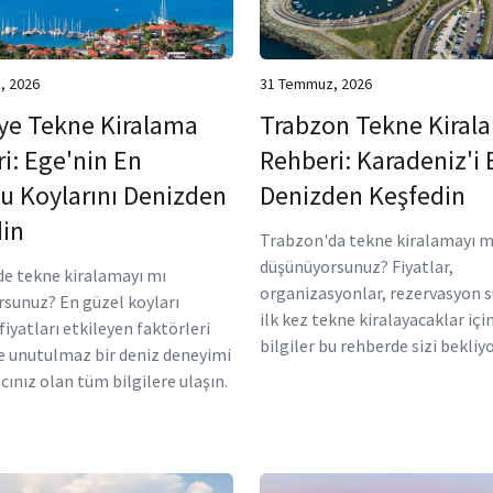
, 2026
31 Temmuz, 2026
ye Tekne Kiralama
Trabzon Tekne Kiral
i: Ege'nin En
Rehberi: Karadeniz'i 
u Koylarını Denizden
Denizden Keşfedin
in
Trabzon'da tekne kiralamayı m
düşünüyorsunuz? Fiyatlar,
de tekne kiralamayı mı
organizasyonlar, rezervasyon s
sunuz? En güzel koyları
ilk kez tekne kiralayacaklar iç
fiyatları etkileyen faktörleri
bilgiler bu rehberde sizi bekliyo
e unutulmaz bir deniz deneyimi
acınız olan tüm bilgilere ulaşın.