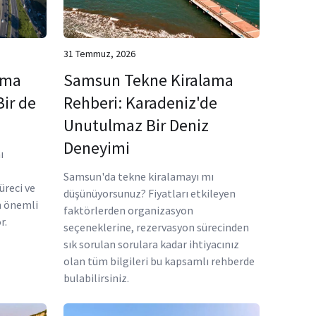
31 Temmuz, 2026
ama
Samsun Tekne Kiralama
Bir de
Rehberi: Karadeniz'de
Unutulmaz Bir Deniz
Deneyimi
ı
Samsun'da tekne kiralamayı mı
üreci ve
düşünüyorsunuz? Fiyatları etkileyen
in önemli
faktörlerden organizasyon
r.
seçeneklerine, rezervasyon sürecinden
sık sorulan sorulara kadar ihtiyacınız
olan tüm bilgileri bu kapsamlı rehberde
bulabilirsiniz.