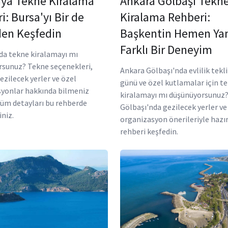
ya Tekne Kiralama
Ankara Gölbaşı Tekn
i: Bursa'yı Bir de
Kiralama Rehberi:
en Keşfedin
Başkentin Hemen Ya
Farklı Bir Deneyim
a tekne kiralamayı mı
sunuz? Tekne seçenekleri,
Ankara Gölbaşı'nda evlilik tekl
gezilecek yerler ve özel
günü ve özel kutlamalar için t
yonlar hakkında bilmeniz
kiralamayı mı düşünüyorsunuz
üm detayları bu rehberde
Gölbaşı'nda gezilecek yerler ve
iniz.
organizasyon önerileriyle hazı
rehberi keşfedin.