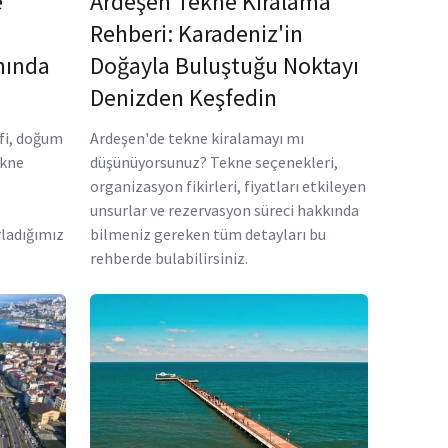
e
Ardeşen Tekne Kiralama
Rehberi: Karadeniz'in
nında
Doğayla Buluştuğu Noktayı
Denizden Keşfedin
ifi, doğum
Ardeşen'de tekne kiralamayı mı
ekne
düşünüyorsunuz? Tekne seçenekleri,
?
organizasyon fikirleri, fiyatları etkileyen
unsurlar ve rezervasyon süreci hakkında
rladığımız
bilmeniz gereken tüm detayları bu
rehberde bulabilirsiniz.