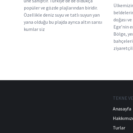
üne sahiptir. Türkiye’de de oldukça
Ülkemizin
popüler ve gözde plajlarından biridir.
beldeler
Özellikle deniz suyu ve tatlı suyun yan
doğası ve 
yana olduğu bu plajda ayrıca altın sarısı
Ege’nin en
kumlar siz
Bölge, ye
bahçeleri 
ziyaretçil
TEKNE VE
Anasayfa
Hakkımız
Turlar