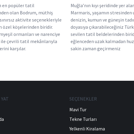
 en popüler tatil
Muğla’nın kıyı şeridinde yer ala
inden olan Bodrum, müthiş
Marmaris, yaşamın stresinden 
sınırsız aktivite seçenekleriyle
denizin, kumun ve güneşin tadı
 özel köşelerinden biridir.
doyasıya çıkarabileceğiniz Türk
myeşil ormanları ve narenciye
sevilen tatil beldelerinden biri
ile çevrili tatil mekânlarıyla
eğlenceden uzak kalmadan huz
erini karşılar.
sakin zaman geçirmeniz
 YAT
SEÇENEKLER
Mavi Tur
da
Tekne Turları
Yelkenli Kiralama