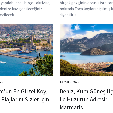
 yapılabilecek birçok aktivite,
birçok gezginin arzusu. İşte ta
enize kavuşabileceğiniz
noktada Foça koyları biçilmiş 
gezilecek
diyebiliriz.
022
18 Mart, 2022
m'un En Güzel Koy,
Deniz, Kum Güneş Üç
Plajlarını Sizler için
ile Huzurun Adresi:
Marmaris