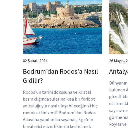
02 Şubat, 2024
26 Mayıs, 
Bodrum’dan Rodos'a Nasıl
Antalya
Gidilir?
Dünyanın 
bulunan A
Rodos'un tarihi dokusuna ve kristal
güzellikl
berraklığında sularına kısa bir feribot
ettirmekt
yolculuğuyla nasıl ulaşabileceğinizi hiç
sayısız ne
merak ettiniz mi? Bodrum'dan Rodos
görmeniz 
Adası'na yapılan bu seyahat, Ege'nin
koylar ve 
büyüleyici güzelliklerini keşfetmek