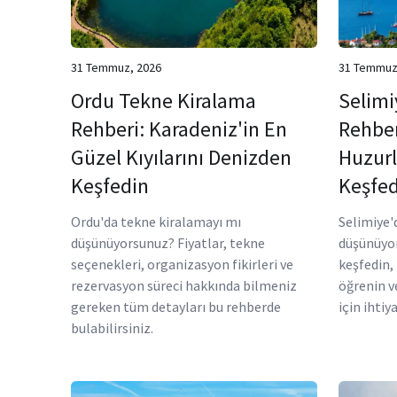
31 Temmuz, 2026
31 Temmuz
Ordu Tekne Kiralama
Selimi
Rehberi: Karadeniz'in En
Rehber
Güzel Kıyılarını Denizden
Huzurl
Keşfedin
Keşfed
Ordu'da tekne kiralamayı mı
Selimiye'
düşünüyorsunuz? Fiyatlar, tekne
düşünüyor
seçenekleri, organizasyon fikirleri ve
keşfedin, 
rezervasyon süreci hakkında bilmeniz
öğrenin v
gereken tüm detayları bu rehberde
için ihtiy
bulabilirsiniz.