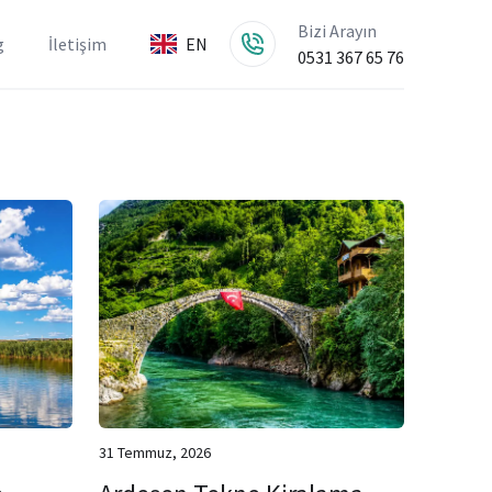
Bizi Arayın
g
İletişim
EN
0531 367 65 76
31 Temmuz, 2026