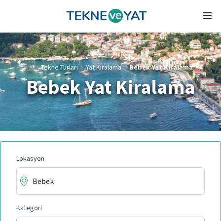
Tekne ve Yat
Ope
>
Tekne Turları
>
Yat Kiralama
>
Bebek Yat Kiralama
Bebek Yat Kiralama
Lokasyon
Kategori