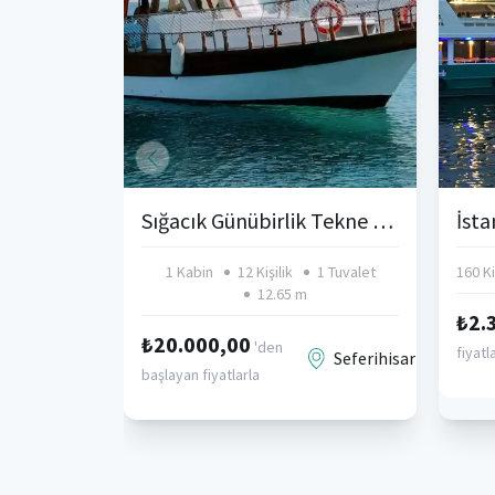
Sığacık Günübirlik Tekne Turu
1 Kabin
12 Kişilik
1 Tuvalet
160 Ki
12.65 m
₺2.
₺20.000,00
'den
fiyatl
Seferihisar
başlayan fiyatlarla