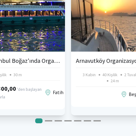
İstanbul Boğaz'ında Organizasyon Teknesi
şilik
30 m
3 Kabin
40 Kişilik
2 Tuva
24 m
300,00
'den başlayan
Fatih
Beş
arla