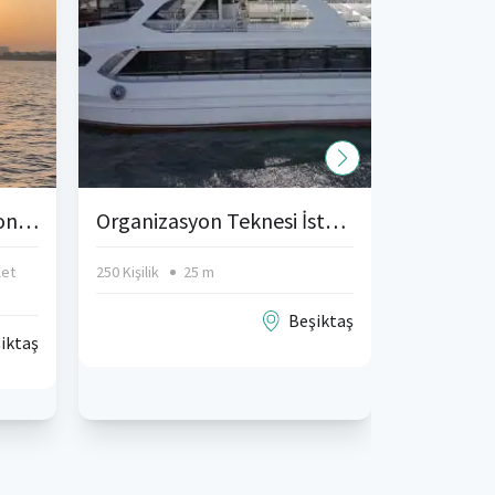
Arnavutköy Organizasyon Yatı Kiralama
Organizasyon Teknesi İstanbul Boğaz
let
250 Kişilik
25 m
1 Kabin
Beşiktaş
iktaş