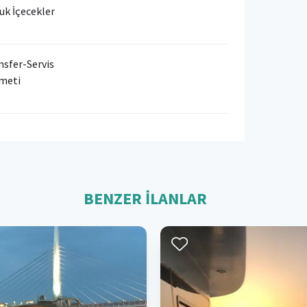
uk İçecekler
nsfer-Servis
meti
BENZER İLANLAR