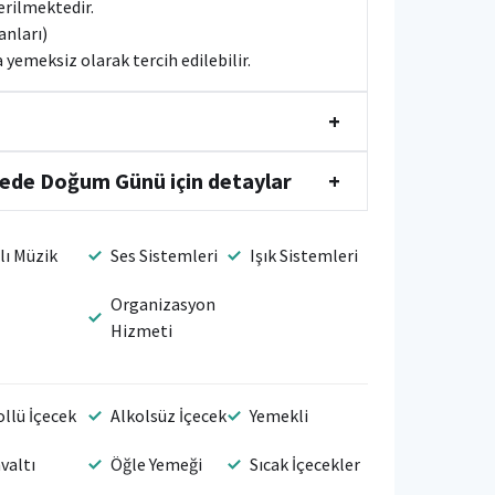
verilmektedir.
kanları)
yemeksiz olarak tercih edilebilir.
+
ede Doğum Günü için detaylar
+
lı Müzik
Ses Sistemleri
Işık Sistemleri
Organizasyon
Hizmeti
ollü İçecek
Alkolsüz İçecek
Yemekli
valtı
Öğle Yemeği
Sıcak İçecekler