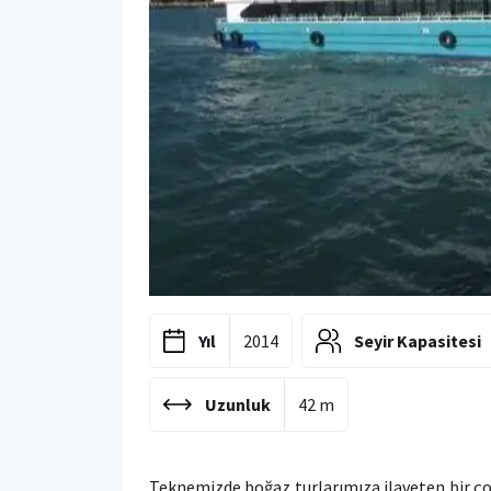
Yıl
2014
Seyir Kapasitesi
Uzunluk
42 m
Teknemizde boğaz turlarımıza ilaveten bir ço