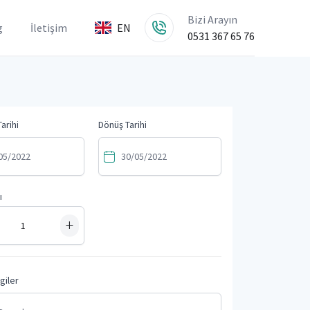
Bizi Arayın
g
İletişim
EN
0531 367 65 76
arihi
Dönüş Tarihi
ı
+
lgiler