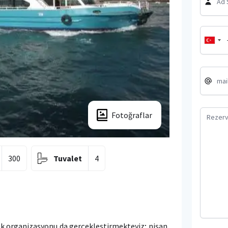
Fotoğraflar
300
Tuvalet
4
k organizasyonu da gerçekleştirmekteyiz; nişan,