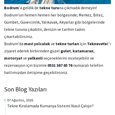
Bodrum
'a geldik de
tekne turu
na çıkmadık demeyin!
Bodrum'un hemen hemen her bölgesinde; Merkez, Bitez,
Gümbet, Güvercinlik, Yalıkavak, Akyarlar gibi bölgelerinde
tekne turuna çıkabilir, denizin ve tarihin tadını
çıkartabilirsiniz.
Bodrum'da
mavi yolculuk
ve
tekne turları
için
TekneveYa
t'ı
ziyaret ederek birbirinden güzel
gulet
,
katamaran
,
motoryat
ve
yelkenli
seçeneklerini inceleyebilir ve
rezervasyon için bizimle
0531 367 65 76
numaralı telefon
hattımızdan iletişime geçebilirsiniz.
Son Blog Yazıları
07 Ağustos, 2026
Tekne Kiralamada Kumanya Sistemi Nasıl Çalışır?