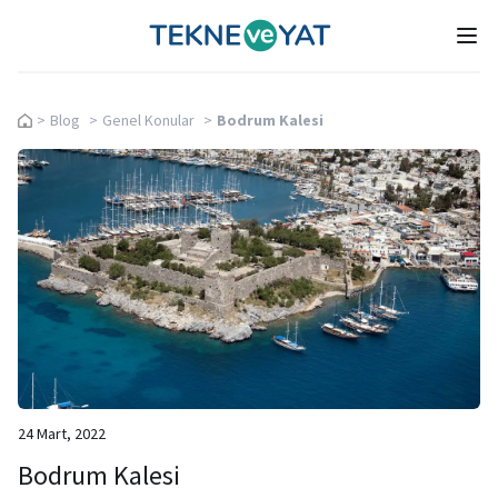
Tekne ve Yat
Ope
>
Blog
>
Genel Konular
>
Bodrum Kalesi
24 Mart, 2022
Bodrum Kalesi