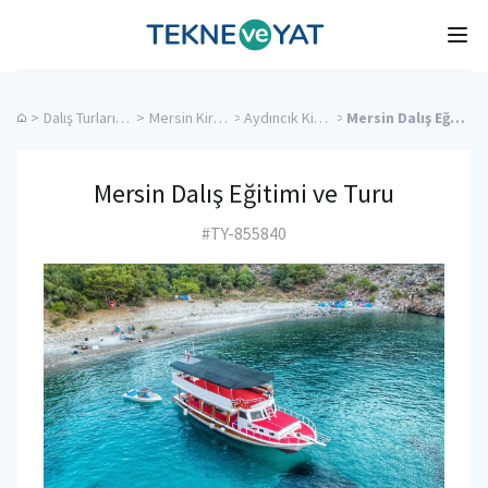
Tekne ve Yat
Ope
>
Dalış Turları ve Eğitimi
>
Mersin Kiralık Yatlar
>
Aydıncık Kiralık Yatlar
>
Mersin Dalış Eğitimi ve Turu
Mersin Dalış Eğitimi ve Turu
#TY-855840