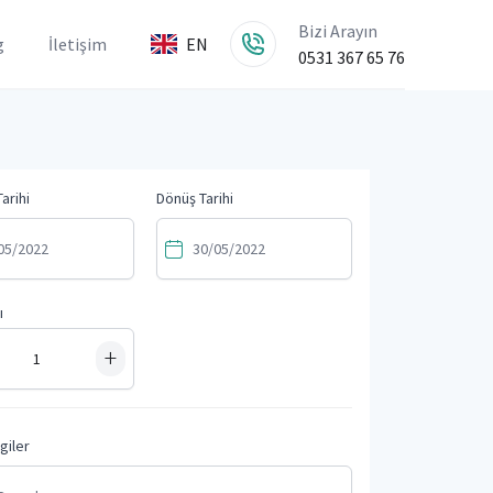
Bizi Arayın
g
İletişim
EN
0531 367 65 76
arihi
Dönüş Tarihi
ı
+
lgiler