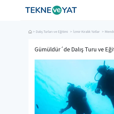
Tekne ve Yat
>
Dalış Turları ve Eğitimi
>
İzmir Kiralık Yatlar
>
Mender
Gümüldür´de Dalış Turu ve Eği