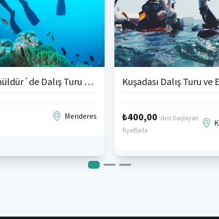
Gümüldür´de Dalış Turu ve Eğitimi
₺400,00
Menderes
'den başlayan
K
fiyatlarla