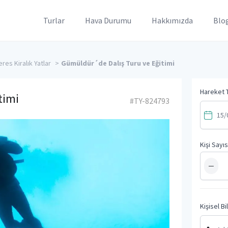
Turlar
Hava Durumu
Hakkımızda
Blo
es Kiralık Yatlar
>
Gümüldür´de Dalış Turu ve Eğitimi
Hareket T
timi
#TY-824793
Kişi Sayıs
−
Kişisel Bi