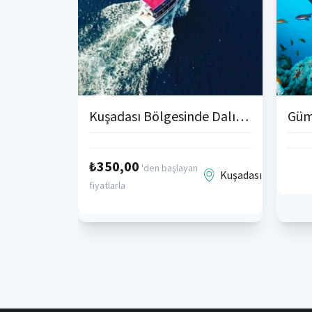
Kuşadası Bölgesinde Dalış Turu ve Eğitimi
₺350,00
'den başlayan
Kuşadası
fiyatlarla