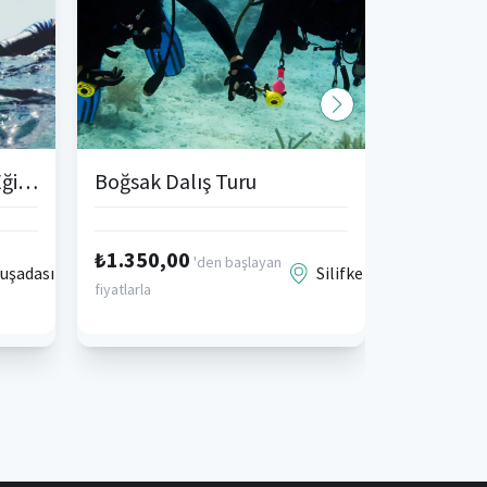
Kuşadası Dalış Turu ve Eğitimi
Boğsak Dalış Turu
3 Kabin
₺1.350,00
'den başlayan
uşadası
Silifke
fiyatlarla