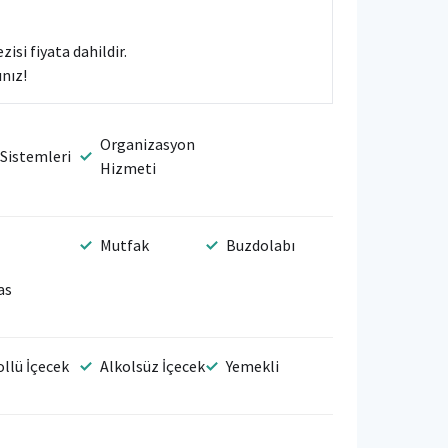
isi fiyata dahildir.
ınız!
Organizasyon
 Sistemleri
Hizmeti
Mutfak
Buzdolabı
as
ollü İçecek
Alkolsüz İçecek
Yemekli