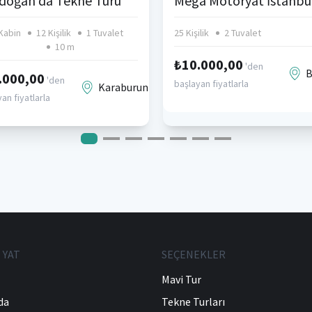
doğan'da Tekne Turu
Kabin
12 Kişilik
1 Tuvalet
25 Kişilik
2 Tuvalet
10 m
₺10.000,00
'den
B
.000,00
'den
başlayan fiyatlarla
Karaburun
an fiyatlarla
 YAT
SEÇENEKLER
Mavi Tur
da
Tekne Turları