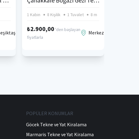
Mega Motoryat İstanbul Bebek
Çanakkale Boğazı Gezi Teknesi
1 Kabin
8 Kişilik
1 Tuvalet
8 m
2 Kabin
₺2.900,00
'den başlayan
eşiktaş
Merkez
₺3.000,
fiyatlarla
fiyatlarla
POPÜLER KONUMLAR
Göcek Tekne ve Yat Kiralama
Marmaris Tekne ve Yat Kiralama