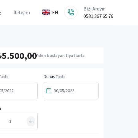
Bizi Arayın
g
İletişim
EN
0531 367 65 76
₺5.500,00
'den başlayan fiyatlarla
arihi
Dönüş Tarihi
ı
+