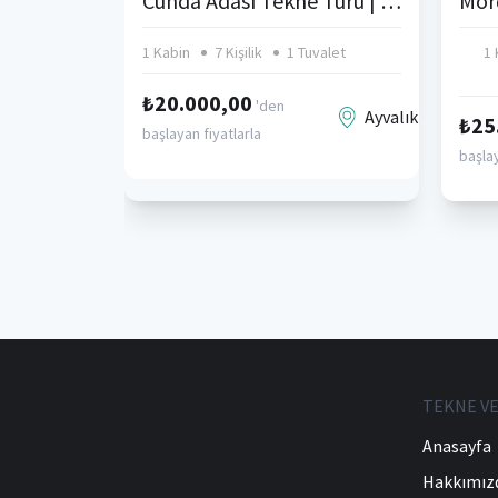
Cunda Adası Tekne Turu | Ayvalık Adaları Günlük Tekne Kiralama & Özel Organizasyon – Tekneveyat
Mor
1 Kabin
7 Kişilik
1 Tuvalet
1 
₺20.000,00
'den
Ayvalık
₺25
başlayan fiyatlarla
başlay
TEKNE VE
Anasayfa
Hakkımız