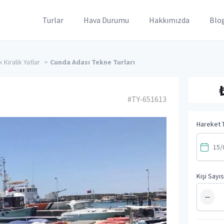
Turlar
Hava Durumu
Hakkımızda
Blo
k Kiralık Yatlar
>
Cunda Adası Tekne Turları
#TY-651613
Hareket T
Kişi Sayıs
−