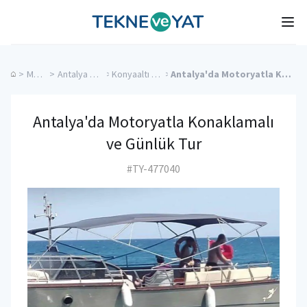
Tekne ve Yat
Ope
>
Mavi Tur
>
Antalya Kiralık Yatlar
>
Konyaaltı Kiralık Yatlar
>
Antalya'da Motoryatla Konaklamalı ve Günlük Tur
Antalya'da Motoryatla Konaklamalı
ve Günlük Tur
#TY-477040