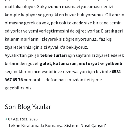
mutlaka oluyor. Gökyüzünün masmavi yansıması denizi
komple kaplıyor ve gerçekten huzur buluyorsunuz. Oltanızın
olmasına gerek da yok, pek çok teknede size bir tane temin
ediyorlar ve yemi yerleştirmesini de öğretiyorlar. E artık geri
kalanının sırlarını izleyerek siz öğreniyorsunuz.. Yaz kış
ziyaretleriniz için sizi Ayvalık'a bekliyoruz.
Ayvalık'tan çıkışlı
tekne turları
için sayfamızı ziyaret ederek
birbirinden güzel
gulet
,
katamaran
,
motoryat
ve
yelkenli
seçeneklerini inceleyebilir ve rezervasyon için bizimle
0531
367 65 76
numaralı telefon hattımızdan iletişime
geçebilirsiniz.
Son Blog Yazıları
07 Ağustos, 2026
Tekne Kiralamada Kumanya Sistemi Nasıl Çalışır?