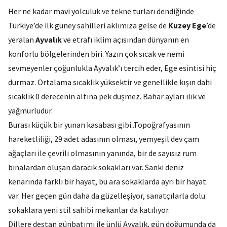
Her ne kadar mavi yolculuk ve tekne turları dendiğinde
Türkiye’de ilk güney sahilleri aklımıza gelse de
Kuzey Ege
’de
yeralan
Ayvalık
ve etrafı iklim açısından dünyanın en
konforlu bölgelerinden biri. Yazın çok sıcak ve nemi
sevmeyenler çoğunlukla Ayvalık’ı tercih eder, Ege esintisi hiç
durmaz. Ortalama sıcaklık yüksektir ve genellikle kışın dahi
sıcaklık 0 derecenin altına pek düşmez. Bahar ayları ılık ve
yağmurludur.
Burası küçük bir yunan kasabası gibi..Topoğrafyasının
hareketliliği, 29 adet adasının olması, yemyeşil dev çam
ağaçları ile çevrili olmasının yanında, bir de sayısız rum
binalardan oluşan daracık sokakları var. Sanki deniz
kenarında farklı bir hayat, bu ara sokaklarda ayrı bir hayat
var. Her geçen gün daha da güzelleşiyor, sanatçılarla dolu
sokaklara yeni stil sahibi mekanlar da katılıyor.
Dillere destan günbatımı ile ünlü Ayvalık, gün doğumunda da