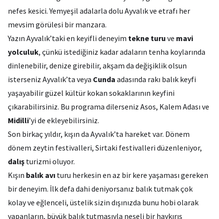
nefes kesici. Yemyeşil adalarla dolu Ayvalık ve etrafı her
mevsim görülesi bir manzara.
Yazın Ayvalık’taki en keyifli deneyim
tekne turu
ve
mavi
yolculuk
, çünkü istediğiniz kadar adaların tenha koylarında
dinlenebilir, denize girebilir, akşam da değişiklik olsun
isterseniz Ayvalık’ta veya
Cunda
adasında rakı balık keyfi
yaşayabilir güzel kültür kokan sokaklarının keyfini
çıkarabilirsiniz. Bu programa dilerseniz Asos, Kalem Adası ve
Midilli
’yi de ekleyebilirsiniz.
Son birkaç yıldır, kışın da Ayvalık’ta hareket var. Dönem
dönem zeytin festivalleri, Sirtaki festivalleri düzenleniyor,
dalış
turizmi oluyor.
Kışın
balık avı
turu herkesin en az bir kere yaşaması gereken
bir deneyim. İlk defa dahi deniyorsanız balık tutmak çok
kolay ve eğlenceli, üstelik sizin dışınızda bunu hobi olarak
yapanların, büyük balık tutmasıyla neşeli bir haykırış