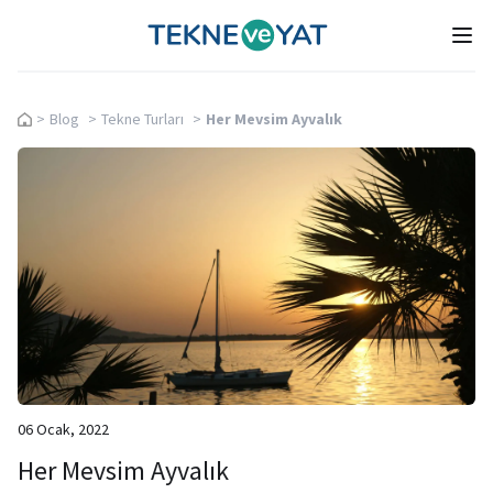
Tekne ve Yat
Ope
>
Blog
>
Tekne Turları
>
Her Mevsim Ayvalık
06 Ocak, 2022
Her Mevsim Ayvalık