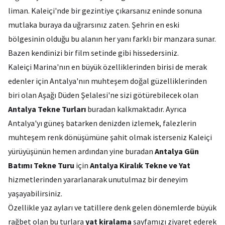
liman. Kaleiçi'nde bir gezintiye çıkarsanız eninde sonuna
mutlaka buraya da uğrarsınız zaten. Şehrin en eski
bölgesinin olduğu bu alanın her yanı farklı bir manzara sunar.
Bazen kendinizi bir film setinde gibi hissedersiniz.
Kaleiçi Marina'nın en büyük özelliklerinden birisi de merak
edenler için Antalya'nın muhteşem doğal güzelliklerinden
biri olan Aşağı Düden Şelalesi'ne sizi götürebilecek olan
Antalya Tekne Turları
buradan kalkmaktadır. Ayrıca
Antalya'yı güneş batarken denizden izlemek, falezlerin
muhteşem renk dönüşümüne şahit olmak isterseniz Kaleiçi
yürüyüşünün hemen ardından yine buradan
Antalya Gün
Batımı Tekne Turu
için
Antalya Kiralık Tekne ve Yat
hizmetlerinden yararlanarak unutulmaz bir deneyim
yaşayabilirsiniz.
Özellikle yaz ayları ve tatillere denk gelen dönemlerde büyük
rağbet olan bu turlara
yat kiralama
sayfamızı ziyaret ederek