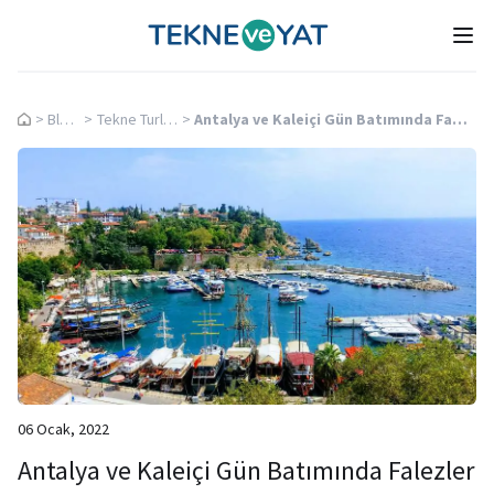
Tekne ve Yat
Ope
>
Blog
>
Tekne Turları
>
Antalya ve Kaleiçi Gün Batımında Falezler
06 Ocak, 2022
Antalya ve Kaleiçi Gün Batımında Falezler