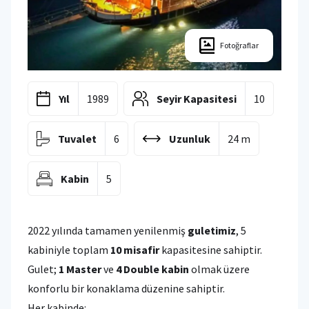
Fotoğraflar
Yıl
1989
Seyir Kapasitesi
10
Tuvalet
6
Uzunluk
24 m
Kabin
5
2022 yılında tamamen yenilenmiş
guletimiz
, 5
kabiniyle toplam
10 misafir
kapasitesine sahiptir.
Gulet;
1 Master
ve
4 Double kabin
olmak üzere
konforlu bir konaklama düzenine sahiptir.
Her kabinde: