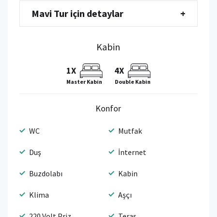
Mavi Tur için detaylar
+
Kabin
1X
4X
Master Kabin
Double Kabin
Konfor
WC
Mutfak
Duş
İnternet
Buzdolabı
Kabin
Klima
Aşçı
220 Volt Priz
Teras