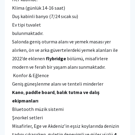
Klima (günlük 14-16 saat)
Duş kabinli banyo (7/24 sıcak su)
Ev tipi tuvalet
bulunmaktadır.
Salonda geniş oturma alanı ve yemek masası yer
alırken, ön ve arka güvertelerdeki yemek alanları ile
2022’de eklenen
flybridge
bölümü, misafirlere
modern ve ferah bir yaşam alanı sunmaktadır.
Konfor & Eğlence
Geniş güneşlenme alanı ve tenteli minderler
Kano
,
paddle board
,
balık tutma ve dalış
ekipmanları
Bluetooth müzik sistemi
Şnorkel setleri
Misafirler, Ege ve Akdeniz’in eşsiz koylarında denizin
tadını çıkarırken, guletin deneyimli ve güler yüzlü
4