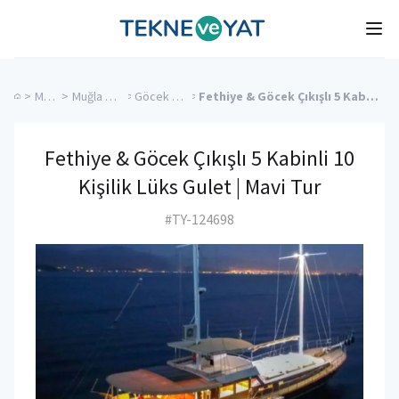
Tekne ve Yat
Ope
>
Mavi Tur
>
Muğla Kiralık Yatlar
>
Göcek Kiralık Yatlar
>
Fethiye & Göcek Çıkışlı 5 Kabinli 10 Kişilik Lüks Gulet | Mavi Tur
Fethiye & Göcek Çıkışlı 5 Kabinli 10
Kişilik Lüks Gulet | Mavi Tur
#TY-124698