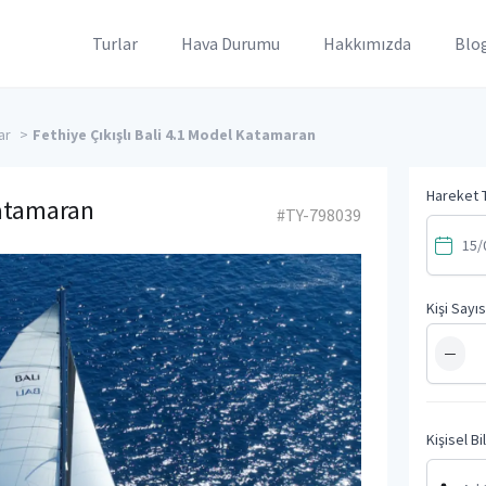
Turlar
Hava Durumu
Hakkımızda
Blo
ar
>
Fethiye Çıkışlı Bali 4.1 Model Katamaran
Hareket T
Katamaran
#TY-798039
Kişi Sayıs
−
Kişisel Bi