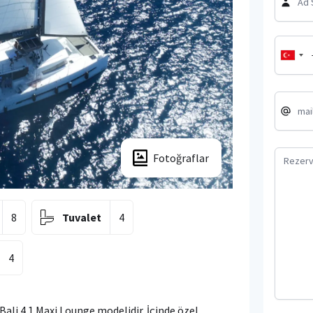
Fotoğraflar
8
Tuvalet
4
4
Bali 4.1 Maxi Lounge modelidir. İçinde özel