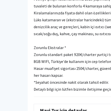
tuvaleti de bulunan konforlu 4 kamaraya sahip
Kiralamalarınızda fiyata dahil olan özellikler
Lüks katamaran ve (ekstralar haricindeki) tüm
denizcilik araç ve gereçleri, kabin içi ısıtıcı 
sıcak/soğu duş, kahve, çay makinası, su ısıtıcı
Zorunlu Ekstralar *
Zorunlu standart paket 920€/charter yurtiçi tr
8GB WIFI, Türkiye'de kullanım için cep tel
Hasar muafiyet sigortası 250€/charter, güvenl
her hasarı kapsar.
*Seyahat öncesinde nakit olarak tahsil edilir.
Detaylı bilgi için lütfen bizimle iletişime geç
Mavi Tur için detaylar