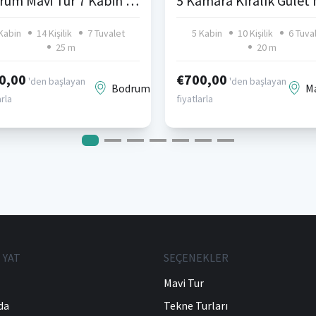
Bodrum Mavi Tur 7 Kabin Gulet
Kabin
14 Kişilik
7 Tuvalet
5 Kabin
10 Kişilik
6 Tuva
25 m
20 m
0,00
€700,00
'den başlayan
'den başlayan
Bodrum
M
arla
fiyatlarla
 YAT
SEÇENEKLER
Mavi Tur
da
Tekne Turları