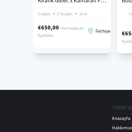
Kiralık Gulet 3 Kamaralı Fethiye
3 Kabin
3 Tuvalet
20 m
7 
€650,00
'den başlayan
Fethiye
€65
fiyatlarla
fiyatl
TEKNE VE
Anasayfa
Hakkımız