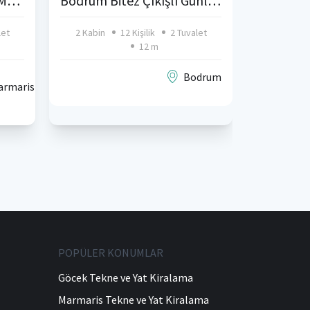
5 Kamara Kıralık Gulet Marmaris
Bodrum Bitez Çıkışlı Günlük Motoryat Turu
let
2 Kabin
12 Kişilik
2 Tuvalet
6 Kabin
12 m
€590,00
Bodrum
armaris
fiyatlarla
POPÜLER KONUMLAR
Göcek Tekne ve Yat Kiralama
Marmaris Tekne ve Yat Kiralama