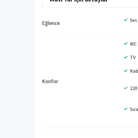
Ses
Eğlence
WC
TV
Kab
Konfor
220
Sıc