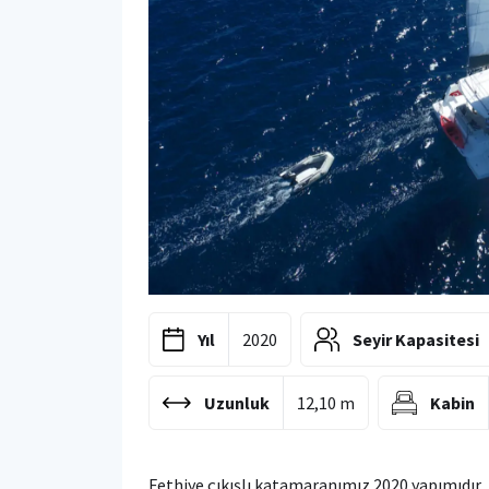
Yıl
2020
Seyir Kapasitesi
Uzunluk
12,10 m
Kabin
Fethiye çıkışlı katamaranımız 2020 yapımıdır, 