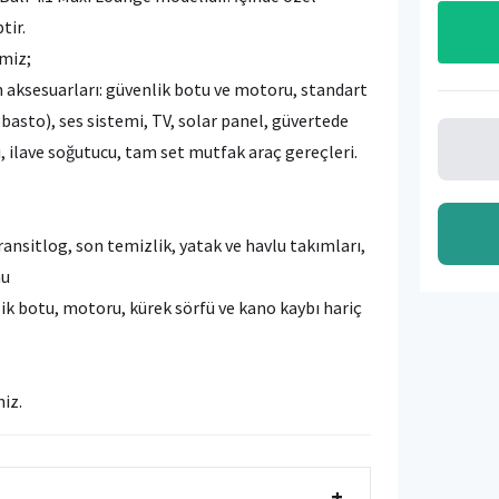
tir.
imiz;
 aksesuarları: güvenlik botu ve motoru, standart
(webasto), ses sistemi, TV, solar panel, güvertede
sı, ilave soğutucu, tam set mutfak araç gereçleri.
ansitlog, son temizlik, yatak ve havlu takımları,
efonu
ik botu, motoru, kürek sörfü ve kano kaybı hariç
iniz.
+