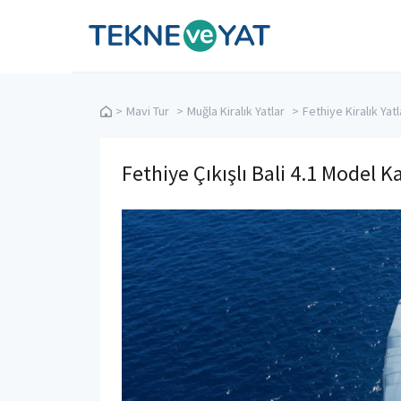
Tekne ve Yat
>
Mavi Tur
>
Muğla Kiralık Yatlar
>
Fethiye Kiralık Yatl
Fethiye Çıkışlı Bali 4.1 Model 