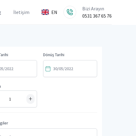
Bizi Arayın
g
İletişim
EN
0531 367 65 76
arihi
Dönüş Tarihi
ı
+
lgiler