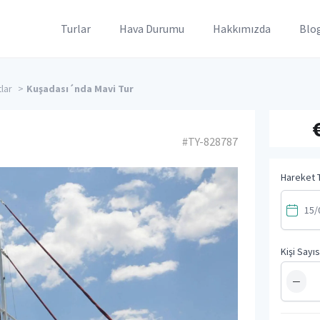
Turlar
Hava Durumu
Hakkımızda
Blo
tlar
>
Kuşadası´nda Mavi Tur
#TY-828787
Hareket T
Kişi Sayıs
−