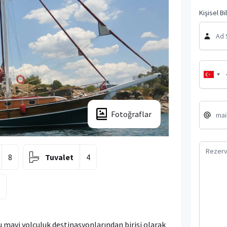
Kişisel Bi
Fotoğraflar
8
Tuvalet
4
4
u mavi yolculuk destinasyonlarından birisi olarak