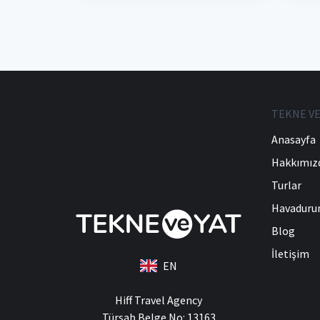
TEKNE VE
Anasayfa
Hakkımız
Turlar
Havadur
Blog
İletişim
EN
Hiff Travel Agency
Türsab Belge No: 13163