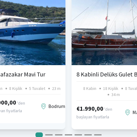
afazakar Mavi Tur
in
8 Kişilik
5 Tuvalet
23 m
8 Kabin
18 Kişilik
8 Tuva
34 m
000,00
'den
Bodrum
€1.990,00
'den
an fiyatlarla
M
başlayan fiyatlarla