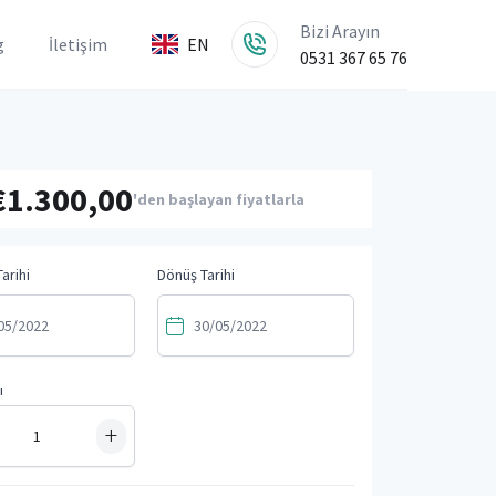
Bizi Arayın
g
İletişim
EN
0531 367 65 76
€1.300,00
'den başlayan fiyatlarla
arihi
Dönüş Tarihi
ı
+