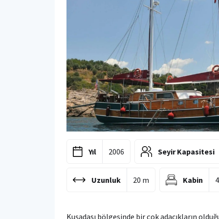
Yıl
2006
Seyir Kapasitesi
Uzunluk
20 m
Kabin
Kuşadası bölgesinde bir çok adacıkların olduğ