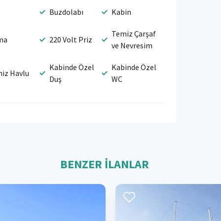
Buzdolabı
Kabin
Temiz Çarşaf
ma
220 Volt Priz
ve Nevresim
Kabinde Özel
Kabinde Özel
iz Havlu
Duş
WC
BENZER İLANLAR