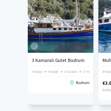
3 Kamaralı Gulet Bodrum
Muh
3 Kabin
6 Kişilik
3 Tuvalet
17 m
4 Kab
€3.
Bodrum
başlay