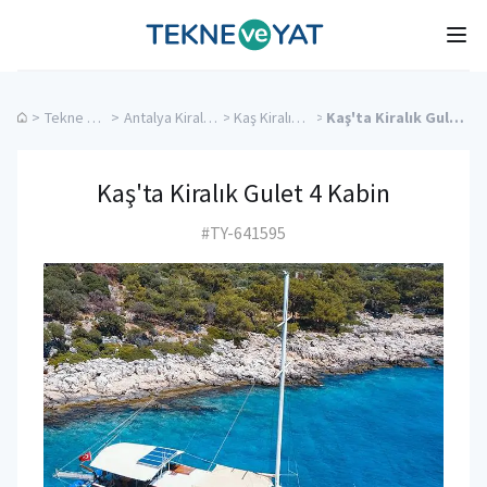
Tekne ve Yat
Ope
>
Tekne Turları
>
Antalya Kiralık Yatlar
>
Kaş Kiralık Yatlar
>
Kaş'ta Kiralık Gulet 4 Kabin
Kaş'ta Kiralık Gulet 4 Kabin
#TY-641595