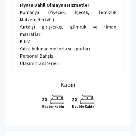
Fiyata Dahil Olmayan Hizmetler
Kumanya (Yiyecek, İçecek, Temizlik
Malzemeleri vb.)
Yurtdışı giriş/çıkış, gümrük ve liman
masrafları
K.D.V.
Yatta bulunan motorlu su sporları
Personel Bahşiş
Ulaşım transferleri
Kabin
2X
2X
Master Kabin
Double Kabin