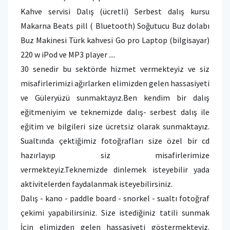
Kahve servisi Dalış (ücretli) Serbest dalış kursu
Makarna Beats pill ( Bluetooth) Soğutucu Buz dolabı
Buz Makinesi Türk kahvesi Go pro Laptop (bilgisayar)
220 w iPod ve MP3 player ....
30 senedir bu sektörde hizmet vermekteyiz ve siz
misafirlerimizi ağırlarken elimizden gelen hassasiyeti
ve Güleryüzü sunmaktayız.Ben kendim bir dalış
eğitmeniyim ve teknemizde dalış- serbest dalış ile
eğitim ve bilgileri size ücretsiz olarak sunmaktayız.
Sualtında çektiğimiz fotoğrafları size özel bir cd
hazırlayıp siz misafirlerimize
vermekteyiz.Teknemizde dinlemek isteyebilir yada
aktivitelerden faydalanmak isteyebilirsiniz.
Dalış - kano - paddle board - snorkel - sualtı fotoğraf
çekimi yapabilirsiniz. Size istediğiniz tatili sunmak
İçin elimizden gelen hassasiyeti göstermekteyiz.