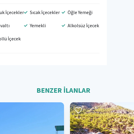
uk İçecekler
Sıcak İçecekler
Öğle Yemeği
valtı
Yemekli
Alkolsüz İçecek
ollü İçecek
BENZER İLANLAR