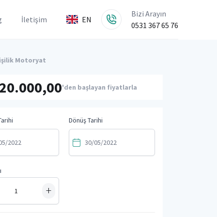
Bizi Arayın
g
İletişim
EN
0531 367 65 76
işilik Motoryat
20.000,00
'den başlayan fiyatlarla
arihi
Dönüş Tarihi
ı
+