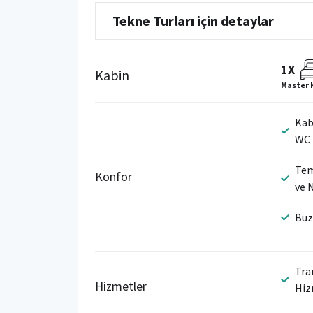
Tekne Turları için detaylar
1X
Kabin
Master 
Kab
WC
Tem
Konfor
ve 
Buz
Tra
Hizmetler
Hiz