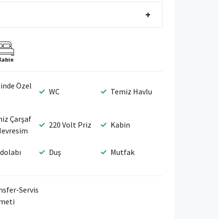
+
Kabin
inde Özel
WC
Temiz Havlu
iz Çarşaf
220 Volt Priz
Kabin
Nevresim
dolabı
Duş
Mutfak
nsfer-Servis
meti