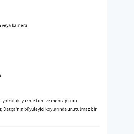
on veya kamera
i
i yolculuk, yüzme turu ve mehtap turu
ir, Datça'nın büyüleyici koylarında unutulmaz bir