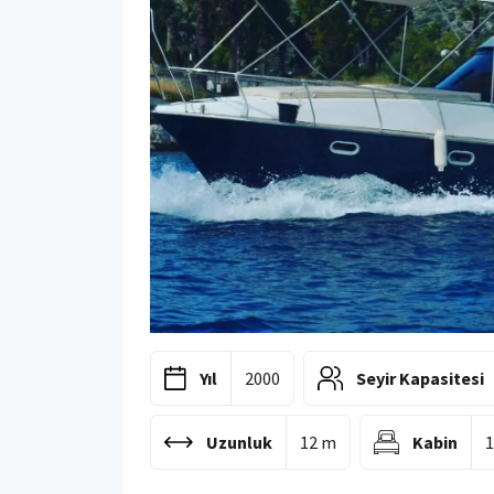
Yıl
2000
Seyir Kapasitesi
Uzunluk
12 m
Kabin