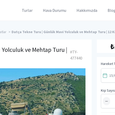
Turlar
Hava Durumu
Hakkımızda
Blo
atlar
>
Datça Tekne Turu | Günlük Mavi Yolculuk ve Mehtap Turu | 12 K
₺
 Yolculuk ve Mehtap Turu |
#TY-
477440
Hareket T
Kişi Sayıs
−