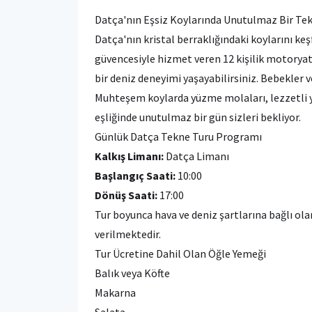
Datça'nın Eşsiz Koylarında Unutulmaz Bir Te
Datça'nın kristal berraklığındaki koylarını k
güvencesiyle hizmet veren 12 kişilik motoryatım
bir deniz deneyimi yaşayabilirsiniz. Bebekler v
Muhteşem koylarda yüzme molaları, lezzetli y
eşliğinde unutulmaz bir gün sizleri bekliyor.
Günlük Datça Tekne Turu Programı
Kalkış Limanı:
Datça Limanı
Başlangıç Saati:
10:00
Dönüş Saati:
17:00
Tur boyunca hava ve deniz şartlarına bağlı ol
verilmektedir.
Tur Ücretine Dahil Olan Öğle Yemeği
Balık veya Köfte
Makarna
Salata