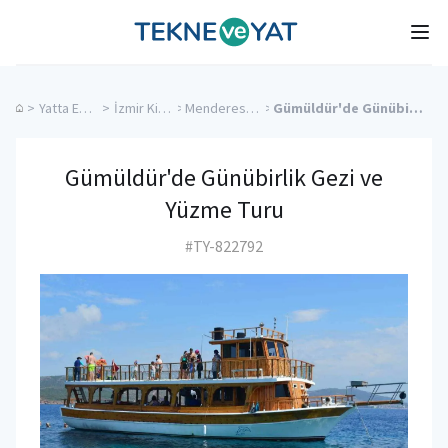
Tekne ve Yat
Ope
>
Yatta Evlilik Teklifi
>
İzmir Kiralık Yatlar
>
Menderes Kiralık Yatlar
>
Gümüldür'de Günübirlik Gezi ve Yüzme Turu
Gümüldür'de Günübirlik Gezi ve
Yüzme Turu
#TY-822792