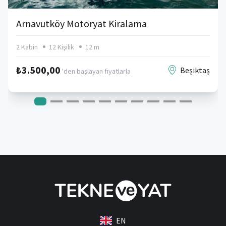
Arnavutköy Motoryat Kiralama
2 Kabin
12 Kişilik
12 m
₺3.500,00
Beşiktaş
'den başlayan fiyatlarla
EN