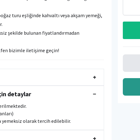
boğaz turu eşliğinde kahvaltı veya akşam yemeği,
r.
ksiz şekilde bulunan fiyatlandırmadan
tfen bizimle iletişime geçin!
+
çin detaylar
−
verilmektedir.
kanları)
yemeksiz olarak tercih edilebilir.
+