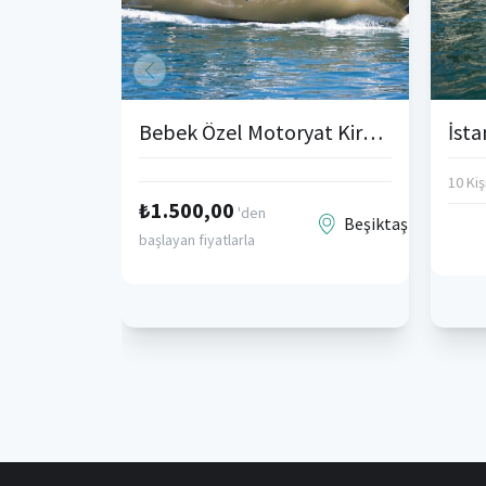
Bebek Özel Motoryat Kiralama
10 Kişi
₺1.500,00
'den
Beşiktaş
başlayan fiyatlarla