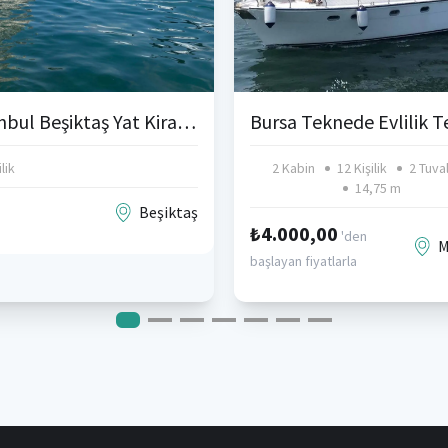
İstanbul Beşiktaş Yat Kiralama
lik
2 Kabin
12 Kişilik
2 Tuva
14,75 m
Beşiktaş
₺4.000,00
'den
M
başlayan fiyatlarla