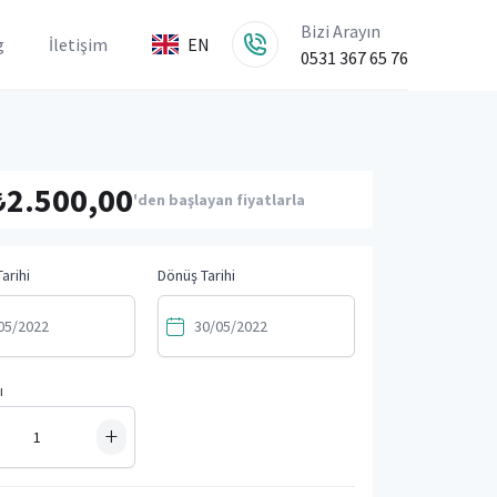
Bizi Arayın
g
İletişim
EN
0531 367 65 76
₺2.500,00
'den başlayan fiyatlarla
arihi
Dönüş Tarihi
ı
+