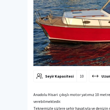
Seyir Kapasitesi
10
Uzun
Anadolu Hisari çıkışlı motor yatımız 10 metr
verebilmektedir.
Teknemizle sizlere şehir hayatıyla ve deniz