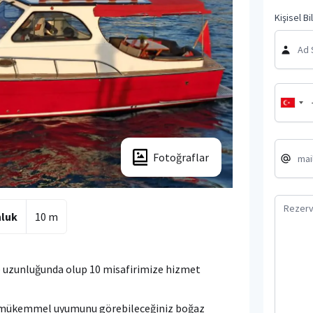
Kişisel Bi
Fotoğraflar
luk
10 m
e uzunluğunda olup 10 misafirimize hizmet
in mükemmel uyumunu görebileceğiniz boğaz