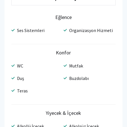
Eğlence
Ses Sistemleri
Organizasyon Hizmeti
Konfor
WC
Mutfak
Duş
Buzdolabı
Teras
Yiyecek & İçecek
Alkollü İçecek
Alkolsüz İçecek