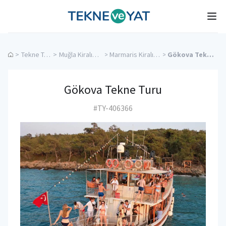
Tekne ve Yat
Ope
>
Tekne Turları
>
Muğla Kiralık Yatlar
>
Marmaris Kiralık Yatlar
>
Gökova Tekne Turu
Gökova Tekne Turu
#TY-406366