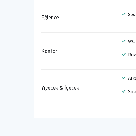
Ses
Eğlence
WC
Konfor
Buz
Alk
Yiyecek & İçecek
Sıc