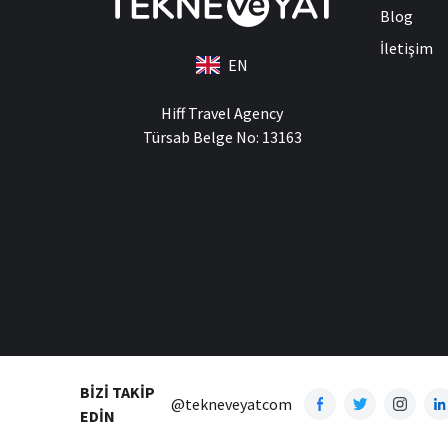
Blog
İletişim
EN
Hiff Travel Agency
Türsab Belge No: 13163
BIZI TAKIP
@tekneveyatcom
EDIN