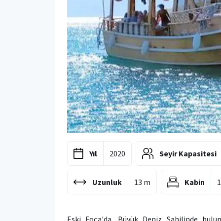
Yıl
2020
Seyir Kapasitesi
Uzunluk
13 m
Kabin
Eski Foça'da, Büyük Deniz Sahilinde bulun