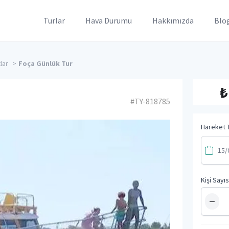
Turlar
Hava Durumu
Hakkımızda
Blo
lar
>
Foça Günlük Tur
₺
#TY-818785
Hareket T
Kişi Sayıs
−