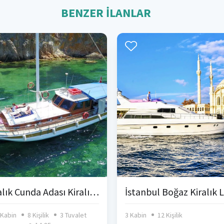
BENZER İLANLAR
Ayvalık Cunda Adası Kiralık Gulet
 Kabin
8 Kişilik
3 Tuvalet
3 Kabin
12 Kişilik