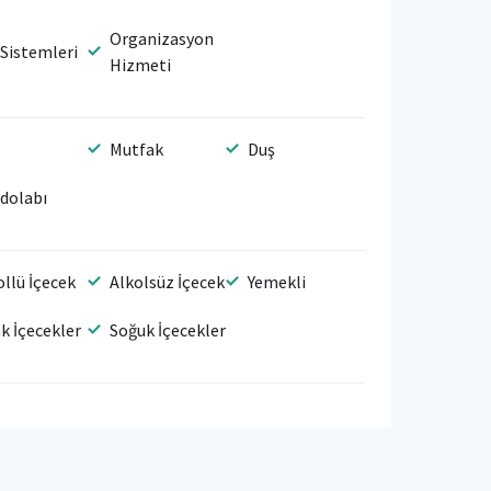
Organizasyon
 Sistemleri
Hizmeti
Mutfak
Duş
dolabı
ollü İçecek
Alkolsüz İçecek
Yemekli
ak İçecekler
Soğuk İçecekler