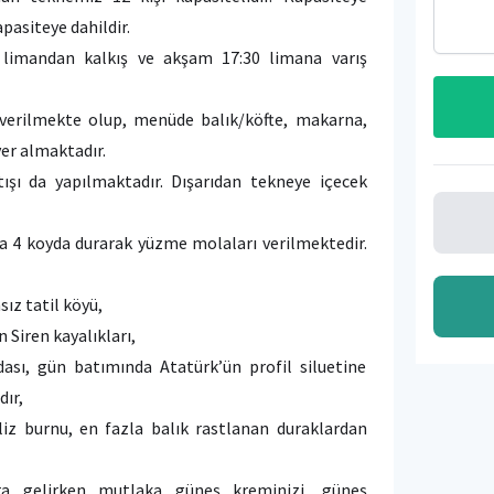
pasiteye dahildir.
 limandan kalkış ve akşam 17:30 limana varış
verilmekte olup, menüde balık/köfte, makarna,
yer almaktadır.
ışı da yapılmaktadır. Dışarıdan tekneye içecek
a 4 koyda durarak yüzme molaları verilmektedir.
sız tatil köyü,
 Siren kayalıkları,
dası, gün batımında Atatürk’ün profil siluetine
dır,
iz burnu, en fazla balık rastlanan duraklardan
ra gelirken mutlaka güneş kreminizi, güneş