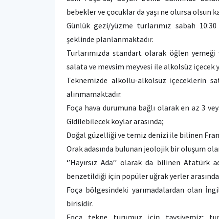
bebekler ve çocuklar da yaşı ne olursa olsun ka
Günlük gezi/yüzme turlarımız sabah 10:30
şeklinde planlanmaktadır.
Turlarımızda standart olarak öğlen yemeği 
salata ve mevsim meyvesi ile alkolsüz içecek 
Teknemizde alkollü-alkolsüz içeceklerin sat
alınmamaktadır.
Foça hava durumuna bağlı olarak en az 3 vey
Gidilebilecek koylar arasında;
Doğal güzelliği ve temiz denizi ile bilinen Fran
Orak adasında bulunan jeolojik bir oluşum olan
‘’Hayırsız Ada’’ olarak da bilinen Atatürk a
benzetildiği için popüler uğrak yerler arasında
Foça bölgesindeki yarımadalardan olan İngil
birisidir.
Foça tekne turumuz için tavsiyemiz; tu