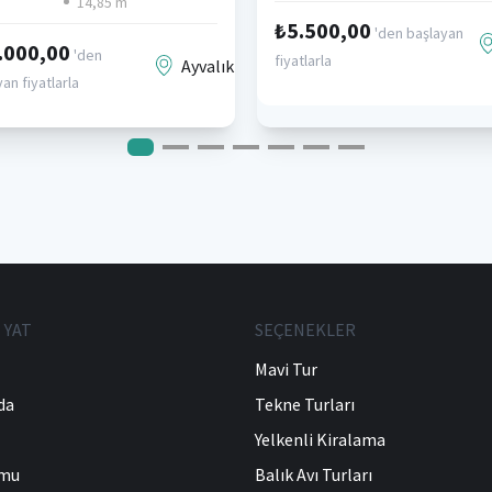
14,85 m
₺5.500,00
'den başlayan
.000,00
'den
fiyatlarla
Ayvalık
an fiyatlarla
 YAT
SEÇENEKLER
Mavi Tur
da
Tekne Turları
Yelkenli Kiralama
umu
Balık Avı Turları