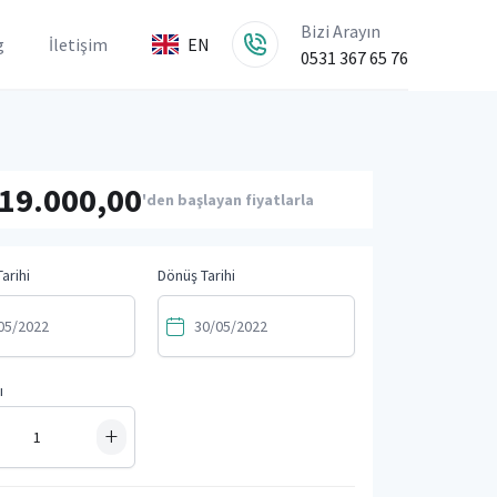
Bizi Arayın
g
İletişim
EN
0531 367 65 76
19.000,00
'den başlayan fiyatlarla
arihi
Dönüş Tarihi
ı
+