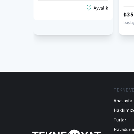
Ayvalık
₺35
başlay
TEKNE VE
Anasayfa
Hakkımız
Turlar
Havadur