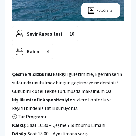
Fotoğraflar
Seyir Kapasitesi
10
Kabin
4
Çeşme Yıldızburnu
kalkışlı guletimizle, Ege’nin serin
sularında unutulmaz bir gün geçirmeye ne dersiniz?
Günübirlik özel tekne turumuzda maksimum
10
kişilik misafir kapasitesiyle
sizlere konforlu ve
keyifli bir deniz tatili sunuyoruz.
🕘 Tur Programı:
Kalkış
: Saat 10:30 – Çeşme Yıldızburnu Limanı
Dönüş
: Saat 18:00 – Aynı limana varış