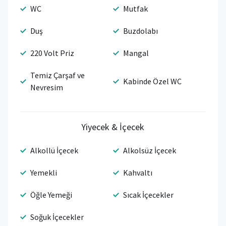
WC
Mutfak
Duş
Buzdolabı
220 Volt Priz
Mangal
Temiz Çarşaf ve
Kabinde Özel WC
Nevresim
Yiyecek & İçecek
Alkollü İçecek
Alkolsüz İçecek
Yemekli
Kahvaltı
Öğle Yemeği
Sıcak İçecekler
Soğuk İçecekler