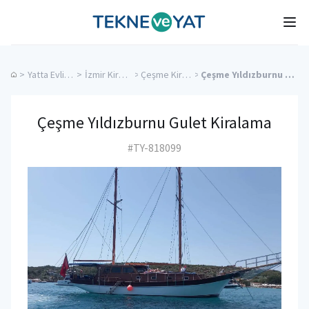
Tekne ve Yat
Ope
>
Yatta Evlilik Teklifi
>
İzmir Kiralık Yatlar
>
Çeşme Kiralık Yatlar
>
Çeşme Yıldızburnu Gulet Kiralama
Çeşme Yıldızburnu Gulet Kiralama
#TY-818099