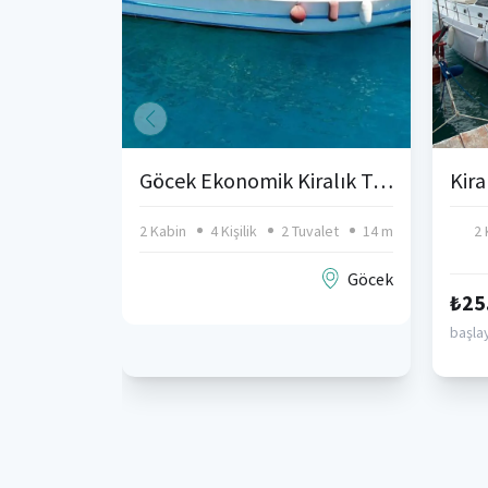
Göcek Ekonomik Kiralık Tekne
2 Kabin
4 Kişilik
2 Tuvalet
14 m
2 
Göcek
₺25
başlay