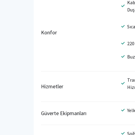
Kab
Duş
Sıc
Konfor
220
Buz
Tra
Hizmetler
Hiz
Yel
Güverte Ekipmanları
Soğ