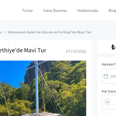
Turlar
Hava Durumu
Hakkımızda
Blo
ar
>
4 Kamaralı Gulet ile Göcek ve Fethiye'de Mavi Tur
₺
ethiye'de Mavi Tur
#TY-872582
Hareket T
Kişi Sayıs
−