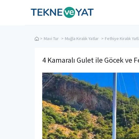
Tekne ve Yat
>
Mavi Tur
>
Muğla Kiralık Yatlar
>
Fethiye Kiralık Yatl
4 Kamaralı Gulet ile Göcek ve F