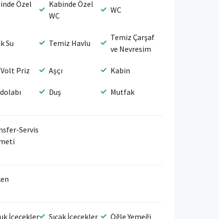
inde Özel
Kabinde Özel
WC
WC
Temiz Çarşaf
ak Su
Temiz Havlu
ve Nevresim
 Volt Priz
Aşçı
Kabin
dolabı
Duş
Mutfak
nsfer-Servis
meti
ken
uk İçecekler
Sıcak İçecekler
Öğle Yemeği