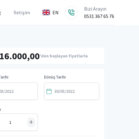
Bizi Arayın
g
İletişim
EN
0531 367 65 76
16.000,00
'den başlayan fiyatlarla
arihi
Dönüş Tarihi
ı
+