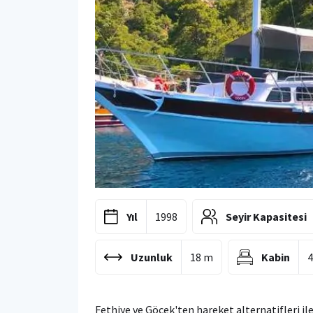
Yıl
1998
Seyir Kapasitesi
Uzunluk
18 m
Kabin
Fethiye ve Göcek'ten hareket alternatifleri ile