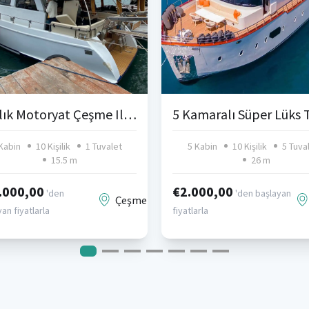
Kiralık Motoryat Çeşme Ilıca
Kabin
10 Kişilik
1 Tuvalet
5 Kabin
10 Kişilik
5 Tuva
15.5 m
26 m
.000,00
€2.000,00
'den
'den başlayan
Çeşme
an fiyatlarla
fiyatlarla