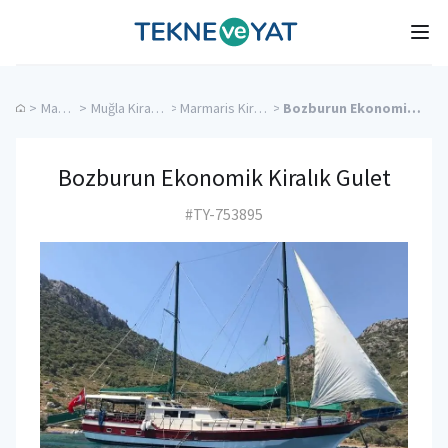
Tekne ve Yat
Ope
>
Mavi Tur
>
Muğla Kiralık Yatlar
>
Marmaris Kiralık Yatlar
>
Bozburun Ekonomik Kiralık Gulet
Bozburun Ekonomik Kiralık Gulet
#TY-753895