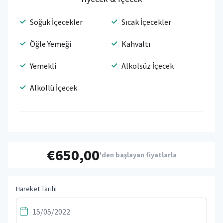
Soğuk İçecekler
Sıcak İçecekler
Öğle Yemeği
Kahvaltı
Yemekli
Alkolsüz İçecek
Alkollü İçecek
€650,00
'den başlayan fiyatlarla
Hareket Tarihi