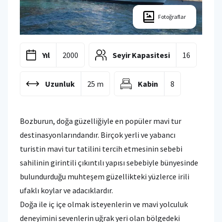
Fotoğraflar
Yıl
2000
Seyir Kapasitesi
16
Uzunluk
25 m
Kabin
8
Bozburun, doğa güzelliğiyle en popüler mavi tur
destinasyonlarındandır. Birçok yerli ve yabancı
turistin mavi tur tatilini tercih etmesinin sebebi
sahilinin girintili çıkıntılı yapısı sebebiyle bünyesinde
bulundurduğu muhteşem güzellikteki yüzlerce irili
ufaklı koylar ve adacıklardır.
Doğa ile iç içe olmak isteyenlerin ve mavi yolculuk
deneyimini sevenlerin uğrak yeri olan bölgedeki