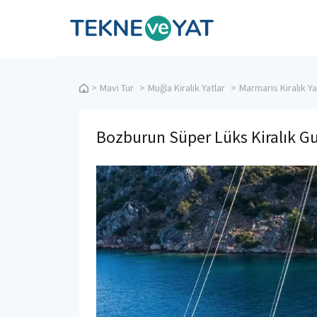
Tekne ve Yat
>
Mavi Tur
>
Muğla Kiralık Yatlar
>
Marmaris Kiralık Ya
Bozburun Süper Lüks Kiralık Gu