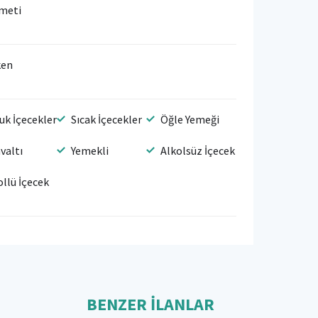
meti
ken
uk İçecekler
Sıcak İçecekler
Öğle Yemeği
valtı
Yemekli
Alkolsüz İçecek
ollü İçecek
BENZER İLANLAR