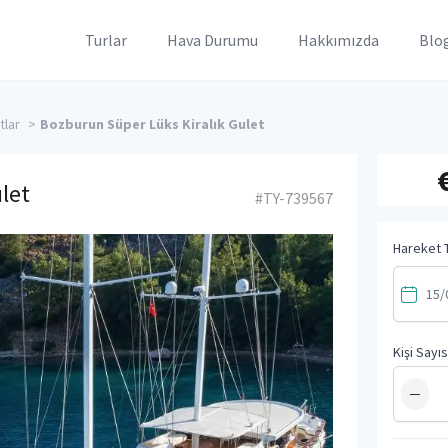
Turlar
Hava Durumu
Hakkımızda
Blo
tlar
>
Bozburun Süper Lüks Kiralık Gulet
let
#TY-739567
Hareket T
Kişi Sayıs
−