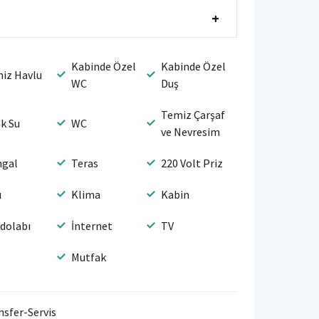
+
Kabinde Özel
Kabinde Özel
iz Havlu
WC
Duş
Temiz Çarşaf
ak Su
WC
ve Nevresim
gal
Teras
220 Volt Priz
ı
Klima
Kabin
dolabı
İnternet
TV
Mutfak
nsfer-Servis