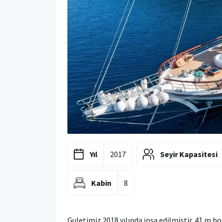
Yıl
2017
Seyir Kapasitesi
Kabin
8
Guletimiz 2018 yılında inşa edilmiştir. 41 m bo