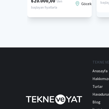
₺20.000,00
'den
başlay
Göcek
başlayan fiyatlarla
TEKNE VE
Anasayfa
Hakkımız
Turlar
Havadur
Blog