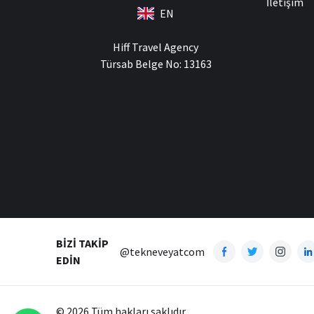
İletişim
EN
Hiff Travel Agency
Türsab Belge No: 13163
BIZI TAKIP
@tekneveyatcom
EDIN
© 2026 Tüm hakları saklıdır.