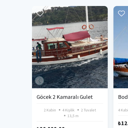
Göcek 2 Kamaralı Gulet
2 Kabin
4 Kişilik
2 Tuvalet
4 Kab
13,5 m
₺12