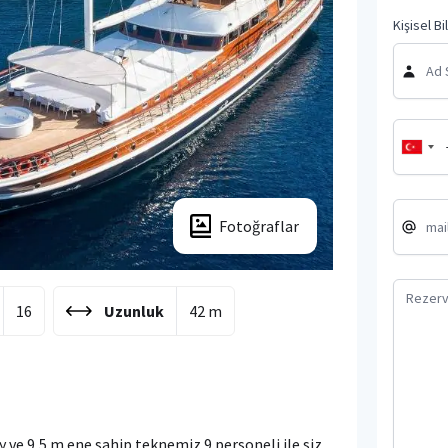
Kişisel Bi
Fotoğraflar
16
Uzunluk
42 m
y ve 9,5 m ene sahip teknemiz 9 personeli ile siz