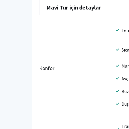
Mavi Tur için detaylar
Tem
Sıc
Man
Konfor
Aşç
Buz
Duş
Tra