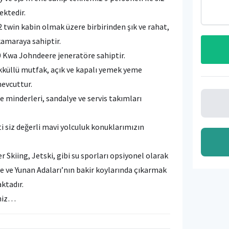
ektedir.
2 twin kabin olmak üzere birbirinden şık ve rahat,
kamaraya sahiptir.
0 Kwa Johndeere jeneratöre sahiptir.
ekküllü mutfak, açık ve kapalı yemek yeme
mevcuttur.
minderleri, sandalye ve servis takımları
i siz değerli mavi yolculuk konuklarımızın
 Skiing, Jetski, gibi su sporları opsiyonel olarak
ye ve Yunan Adaları’nın bakir koylarında çıkarmak
ktadır.
siniz…