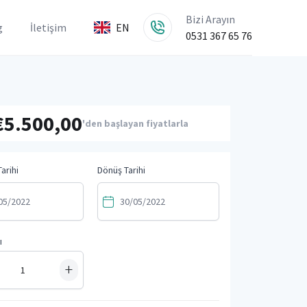
Bizi Arayın
g
İletişim
EN
0531 367 65 76
€5.500,00
'den başlayan fiyatlarla
arihi
Dönüş Tarihi
ı
+