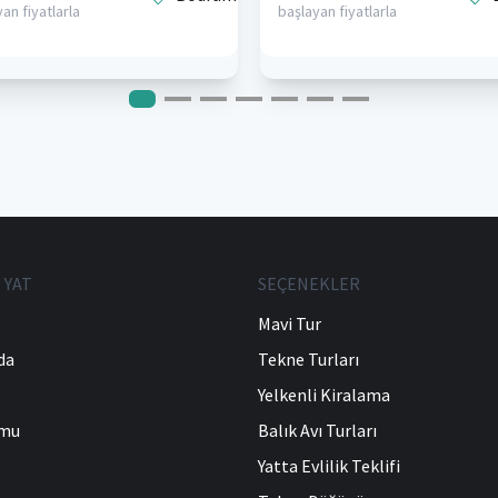
an fiyatlarla
başlayan fiyatlarla
 YAT
SEÇENEKLER
Mavi Tur
da
Tekne Turları
Yelkenli Kiralama
umu
Balık Avı Turları
Yatta Evlilik Teklifi