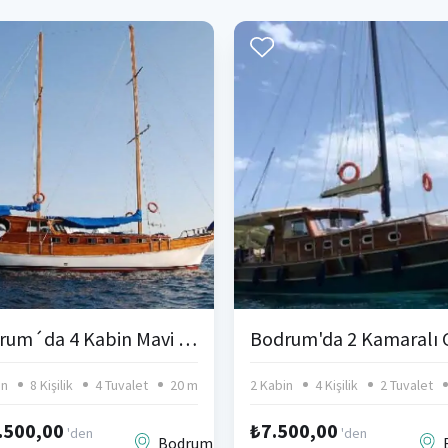
Bodrum´da 4 Kabin Mavi Tur
in
8 Kişilik
4 Tuvalet
20 m
2 Kabin
4 Kişilik
2 Tuvalet
.500,00
₺7.500,00
'den
'den
Bodrum