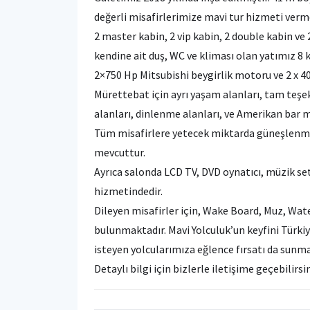
değerli misafirlerimize mavi tur hizmeti verm
2 master kabin, 2 vip kabin, 2 double kabin ve 
kendine ait duş, WC ve kliması olan yatımız 8 
2×750 Hp Mitsubishi beygirlik motoru ve 2 x 4
Mürettebat için ayrı yaşam alanları, tam teş
alanları, dinlenme alanları, ve Amerikan bar 
Tüm misafirlere yetecek miktarda güneşlenme 
mevcuttur.
Ayrıca salonda LCD TV, DVD oynatıcı, müzik set
hizmetindedir.
Dileyen misafirler için, Wake Board, Muz, Water
bulunmaktadır. Mavi Yolculuk’un keyfini Türki
isteyen yolcularımıza eğlence fırsatı da sunma
Detaylı bilgi için bizlerle iletişime geçebilir