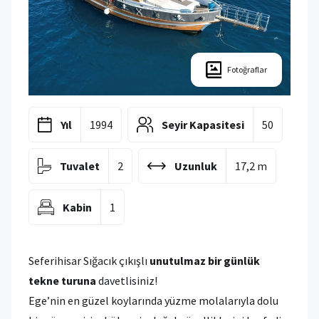
Fotoğraflar
Yıl
1994
Seyir Kapasitesi
50
Tuvalet
2
Uzunluk
17,2 m
Kabin
1
Seferihisar Sığacık çıkışlı
unutulmaz bir günlük
tekne turuna
davetlisiniz!
Ege’nin en güzel koylarında yüzme molalarıyla dolu