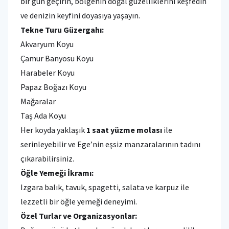
bir gün geçirin, bölgenin doğal güzelliklerini keşfedin
ve denizin keyfini doyasıya yaşayın.
Tekne Turu Güzergahı:
Akvaryum Koyu
Çamur Banyosu Koyu
Harabeler Koyu
Papaz Boğazı Koyu
Mağaralar
Taş Ada Koyu
Her koyda yaklaşık
1 saat yüzme molası
ile
serinleyebilir ve Ege’nin eşsiz manzaralarının tadını
çıkarabilirsiniz.
Öğle Yemeği İkramı:
Izgara balık, tavuk, spagetti, salata ve karpuz ile
lezzetli bir öğle yemeği deneyimi.
Özel Turlar ve Organizasyonlar: