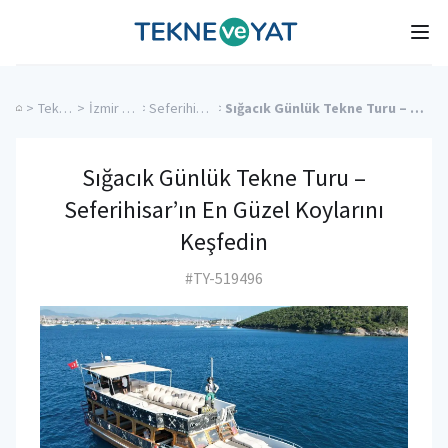
Tekne ve Yat
Ope
>
Tekne Turları
>
İzmir Kiralık Yatlar
>
Seferihisar Kiralık Yatlar
>
Sığacık Günlük Tekne Turu – Seferihisar’ın En Güzel Koylarını Keşfedin
Sığacık Günlük Tekne Turu –
Seferihisar’ın En Güzel Koylarını
Keşfedin
#TY-519496