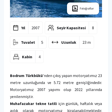
Fotoğraflar
Yıl
2007
Seyir Kapasitesi
8
Tuvalet
5
Uzunluk
23 m
Kabin
4
Bodrum Türkbükü
'nden çıkış yapan motoryatımız 23
metre uzunluğunda ve 5.72 metre genişliğindedir.
Motoryatımız 2007 yapımı olup 2022 yıllarında
yenilenmiştir.
Muhafazakar tekne tatili
için günlük, haftalık veya
aylık olarak motoryatımız kiralanabilmektedir.