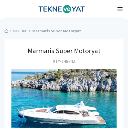
Tekne ve Yat
Ope
>
Mavi Tur
>
Marmaris Super Motoryat
Marmaris Super Motoryat
#TY-148742