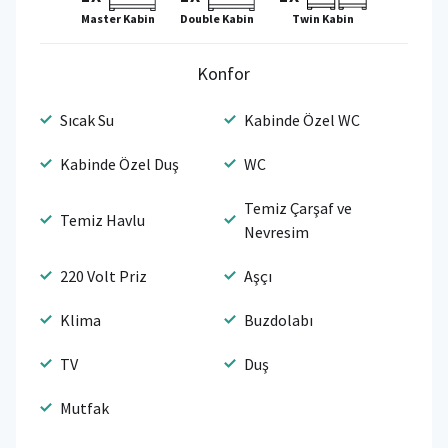
Master Kabin
Double Kabin
Twin Kabin
Konfor
Sıcak Su
Kabinde Özel WC
Kabinde Özel Duş
WC
Temiz Çarşaf ve
Temiz Havlu
Nevresim
220 Volt Priz
Aşçı
Klima
Buzdolabı
TV
Duş
Mutfak