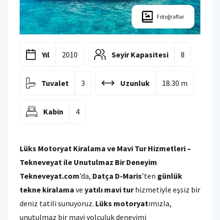
Fotoğraflar
Yıl
2010
Seyir Kapasitesi
8
Tuvalet
3
Uzunluk
18.30 m
Kabin
4
Lüks Motoryat Kiralama ve Mavi Tur Hizmetleri –
Tekneveyat ile Unutulmaz Bir Deneyim
Tekneveyat.com
’da,
Datça D-Maris
’ten
günlük
tekne kiralama
ve
yatılı mavi tur
hizmetiyle eşsiz bir
deniz tatili sunuyoruz.
Lüks motoryat
ımızla,
unutulmaz bir mavi yolculuk deneyimi