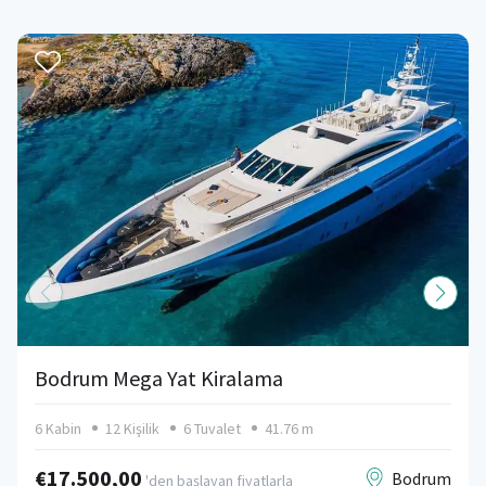
Bodrum Mega Yat Kiralama
6 Kabin
12 Kişilik
6 Tuvalet
41.76 m
€17.500,00
Bodrum
'den başlayan fiyatlarla