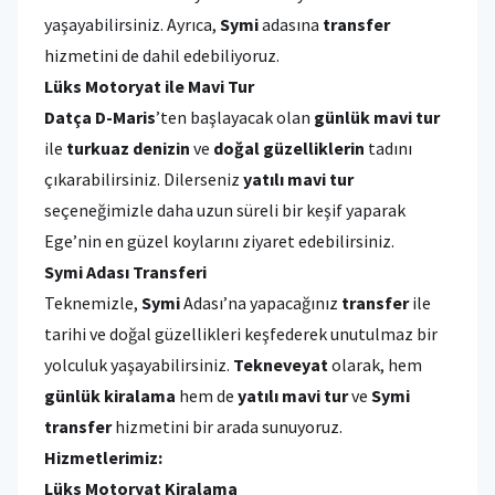
yaşayabilirsiniz. Ayrıca,
Symi
adasına
transfer
hizmetini de dahil edebiliyoruz.
Lüks Motoryat ile Mavi Tur
Datça D-Maris
’ten başlayacak olan
günlük mavi tur
ile
turkuaz denizin
ve
doğal güzelliklerin
tadını
çıkarabilirsiniz. Dilerseniz
yatılı mavi tur
seçeneğimizle daha uzun süreli bir keşif yaparak
Ege’nin en güzel koylarını ziyaret edebilirsiniz.
Symi Adası Transferi
Teknemizle,
Symi
Adası’na yapacağınız
transfer
ile
tarihi ve doğal güzellikleri keşfederek unutulmaz bir
yolculuk yaşayabilirsiniz.
Tekneveyat
olarak, hem
günlük kiralama
hem de
yatılı mavi tur
ve
Symi
transfer
hizmetini bir arada sunuyoruz.
Hizmetlerimiz:
Lüks Motoryat Kiralama