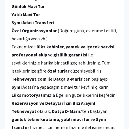
Günlük Mavi Tur
Yatılı Mavi Tur
Symi Adası Transferi
Özel Organizasyonlar
(Doğum günü, evlenme teklifi,
bekarlığa veda vb.)
Teknemizde
lüks kabinler
,
yemek ve içecek servisi
,
profesyonel ekip
ve
gizlilik garantisi
ile
sevdiklerinizle harika bir tatil geçirebilirsiniz. Tüm
isteklerinize göre
özel turlar
düzenleyebiliriz.
Tekneveyat.com
ile
Datça D-Maris
’ten başlayıp
Symi
Adası’na yapacağınız mavi tur keyfini çıkarın.
Lüks motoryat
ımızla Ege'nin güzelliklerini keşfedin!
Rezervasyon ve Detaylar İçin Bizi Arayın!
Tekneveyat
olarak,
Datça D-Maris
’ten başlayan
günlük tekne kiralama
,
yatılı mavi tur
ve
Symi
transfer
hizmeti için hemen bizimle iletişime geçin.