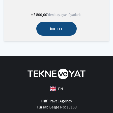
₺3.800,00
'den başlayan fiyatlarla
İNCELE
EN
Hiff Travel Agency
Türsab Belge No: 13163