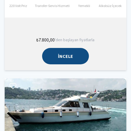
220 Volt Priz
Transfer-Servis Hizmeti
Yemekli
Alkolsüz İçecek
₺7.800,00
'den başlayan fiyatlarla
İNCELE