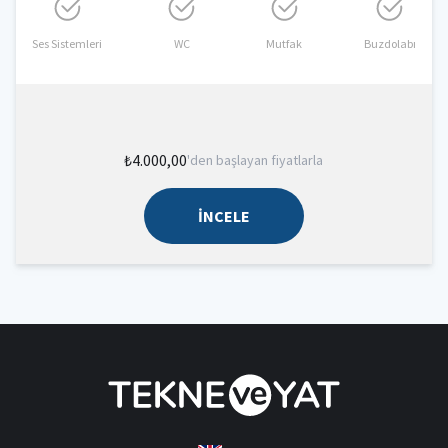
Ses Sistemleri
WC
Mutfak
Buzdolabı
₺4.000,00
'den başlayan fiyatlarla
İNCELE