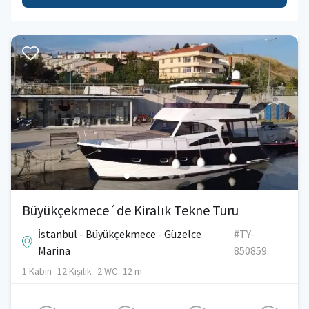
Büyükçekmece´de Kiralık Tekne Turu
İstanbul - Büyükçekmece - Güzelce
#TY-
Marina
850859
1 Kabin
12 Kişilik
2 WC
12 m