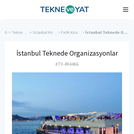
Tekne ve Yat
Ope
>
Tekne Düğünü
>
İstanbul Kiralık Yatlar
>
Fatih Kiralık Yatlar
>
İstanbul Teknede Organizasyonlar
İstanbul Teknede Organizasyonlar
#TY-494466