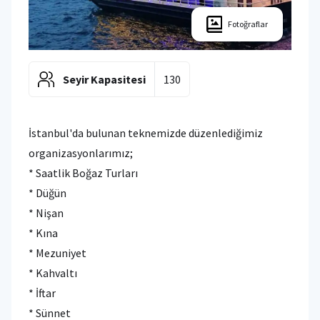
Fotoğraflar
Seyir Kapasitesi
130
İstanbul'da bulunan teknemizde düzenlediğimiz
organizasyonlarımız;
* Saatlik Boğaz Turları
* Düğün
* Nişan
* Kına
* Mezuniyet
* Kahvaltı
* İftar
* Sünnet