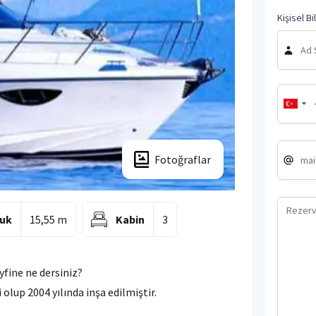
Kişisel Bi
Fotoğraflar
uk
15,55 m
Kabin
3
yfine ne dersiniz?
 olup 2004 yılında inşa edilmiştir.