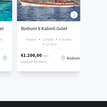
at
Bodrum 6 Kabinli Gulet
et
6 Kabin
12 Kişilik
6 Tuvalet
5 Kabin
27,60 m
€1.200,00
'den
Bodrum
başlayan fiyatlarla