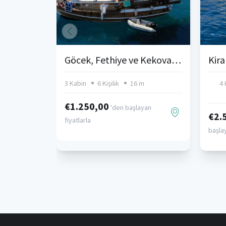
Göcek, Fethiye ve Kekova’da Ekonomik Gulet Kiralama
Kir
3 Kabin
6 Kişilik
16 m
4 
€1.250,00
'den başlayan
€2.
fiyatlarla
başlay