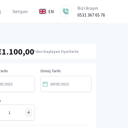
Bizi Arayın
g
İletişim
EN
0531 367 65 76
€1.100,00
'den başlayan fiyatlarla
arihi
Dönüş Tarihi
ı
+