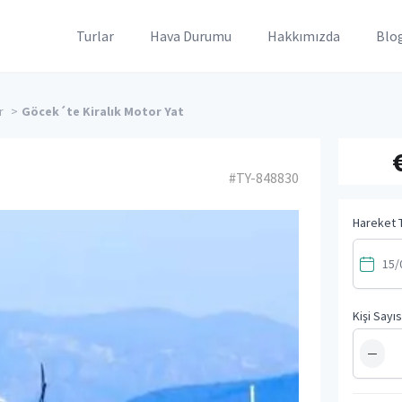
Turlar
Hava Durumu
Hakkımızda
Blo
r
>
Göcek´te Kiralık Motor Yat
#TY-848830
Hareket T
Kişi Sayıs
−