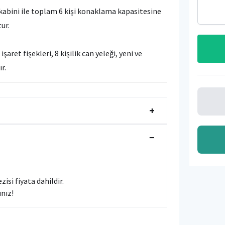
k kabini ile toplam 6 kişi konaklama kapasitesine
tur.
şaret fişekleri, 8 kişilik can yeleği, yeni ve
ır.
+
−
isi fiyata dahildir.
ınız!