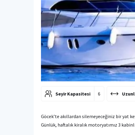
Seyir Kapasitesi
6
Uzunl
Göcek’te akıllardan silemeyeceğiniz bir yat ke
Günlük, haftalık kiralık motoryatımız 3 kabinli