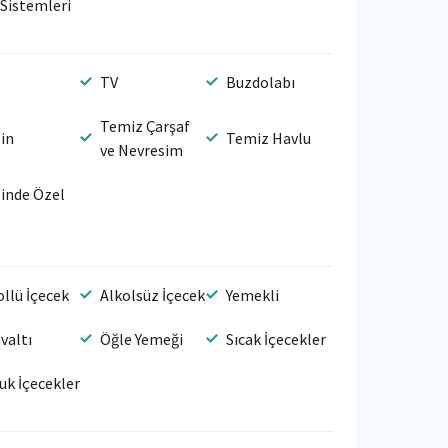
 Sistemleri
TV
Buzdolabı
Temiz Çarşaf
in
Temiz Havlu
ve Nevresim
inde Özel
ollü İçecek
Alkolsüz İçecek
Yemekli
valtı
Öğle Yemeği
Sıcak İçecekler
uk İçecekler