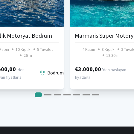
alık Motoryat Bodrum
Marmaris Super Motory
Kabin
10 Kişilik
5 Tuvalet
4 Kabin
8 Kişilik
3 Tuval
26 m
18.30 m
500,00
€3.000,00
'den
'den başlayan
Bodrum
an fiyatlarla
fiyatlarla