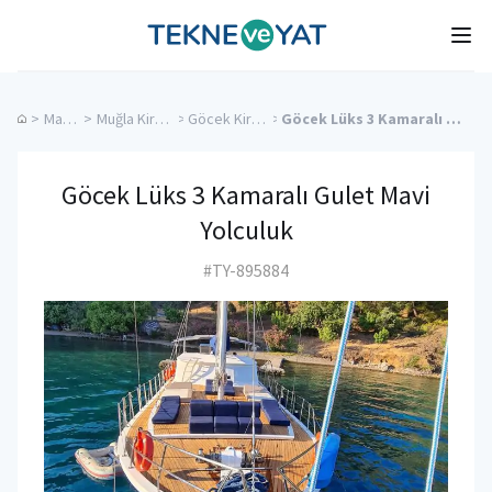
Tekne ve Yat
Ope
>
Mavi Tur
>
Muğla Kiralık Yatlar
>
Göcek Kiralık Yatlar
>
Göcek Lüks 3 Kamaralı Gulet Mavi Yolculuk
Göcek Lüks 3 Kamaralı Gulet Mavi
Yolculuk
#TY-895884