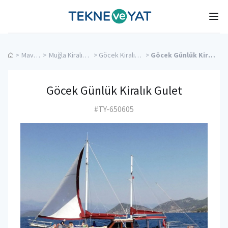
Tekne ve Yat
Ope
>
Mavi Tur
>
Muğla Kiralık Yatlar
>
Göcek Kiralık Yatlar
>
Göcek Günlük Kiralık Gulet
Göcek Günlük Kiralık Gulet
#TY-650605