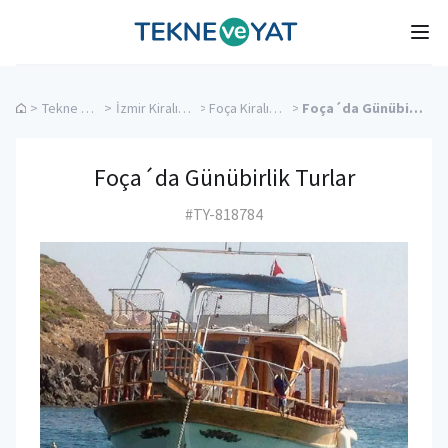
Tekne ve Yat
Ope
>
Tekne Turları
>
İzmir Kiralık Yatlar
>
Foça Kiralık Yatlar
>
Foça´da Günübirlik Turlar
Foça´da Günübirlik Turlar
#TY-818784