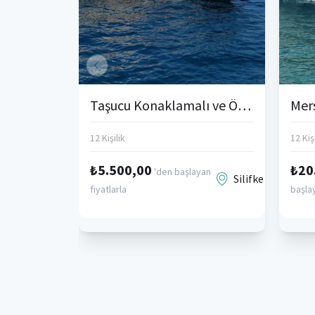
Taşucu Konaklamalı ve Özel Tekne Turu
12 Kişilik
12 Kişi
₺5.500,00
₺20
'den başlayan
Silifke
fiyatlarla
başlay