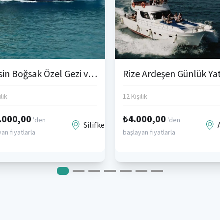
Mersin Boğsak Özel Gezi ve Olta Balık Turları
lik
12 Kişilik
.000,00
₺4.000,00
'den
'den
Silifke
an fiyatlarla
başlayan fiyatlarla