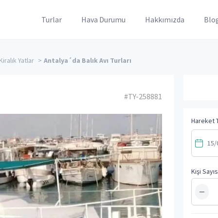
Turlar
Hava Durumu
Hakkımızda
Blo
iralık Yatlar
>
Antalya´da Balık Avı Turları
#TY-258881
Hareket T
Kişi Sayıs
−