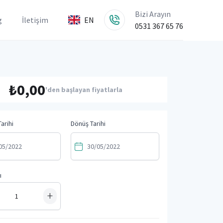
Bizi Arayın
g
İletişim
EN
0531 367 65 76
₺0,00
'den başlayan fiyatlarla
arihi
Dönüş Tarihi
ı
+