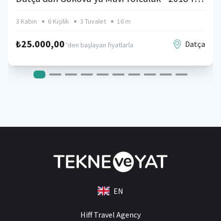
3 Kabin
6 Kişilik
3 Tuvalet
16 m
₺25.000,00
Datça
'den başlayan fiyatlarla
EN
Hiff Travel Agency