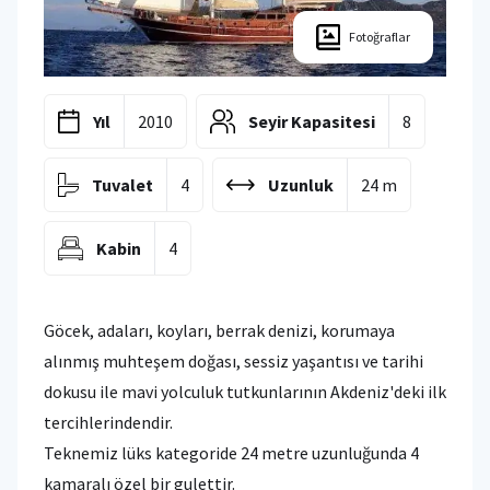
Fotoğraflar
Yıl
2010
Seyir Kapasitesi
8
Tuvalet
4
Uzunluk
24 m
Kabin
4
Göcek, adaları, koyları, berrak denizi, korumaya
alınmış muhteşem doğası, sessiz yaşantısı ve tarihi
dokusu ile mavi yolculuk tutkunlarının Akdeniz'deki ilk
tercihlerindendir.
Teknemiz lüks kategoride 24 metre uzunluğunda 4
kamaralı özel bir gulettir.