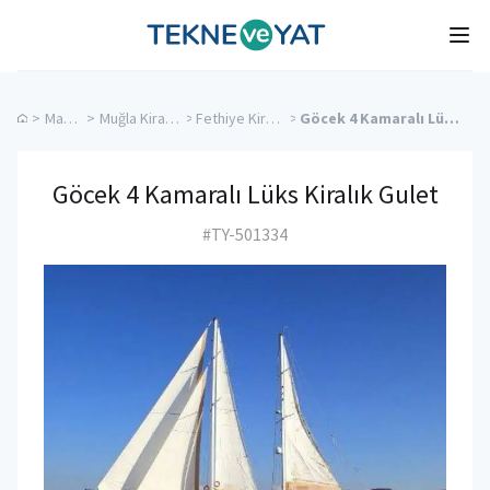
Tekne ve Yat
Ope
>
Mavi Tur
>
Muğla Kiralık Yatlar
>
Fethiye Kiralık Yatlar
>
Göcek 4 Kamaralı Lüks Kiralık Gulet
Göcek 4 Kamaralı Lüks Kiralık Gulet
#TY-501334