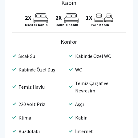
Kabin
2X
2X
1X
Master Kabin
Double Kabin
Twin Kabin
Konfor
Sıcak Su
Kabinde Özel WC
Kabinde Özel Duş
WC
Temiz Çarşaf ve
Temiz Havlu
Nevresim
220 Volt Priz
Aşçı
Klima
Kabin
Buzdolabı
İnternet