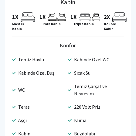
Kabin
1X
1X
1X
2X
Master
Twin Kabin
Triple Kabin
Double
Kabin
Kabin
Konfor
Temiz Havlu
Kabinde Özel WC
Kabinde Özel Duş
Sıcak Su
Temiz Çarşaf ve
WC
Nevresim
Teras
220 Volt Priz
Aşçı
Klima
Kabin
Buzdolabı