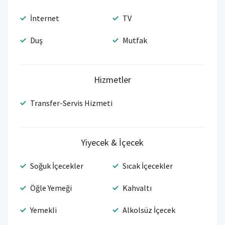
İnternet
TV
Duş
Mutfak
Hizmetler
Transfer-Servis Hizmeti
Yiyecek & İçecek
Soğuk İçecekler
Sıcak İçecekler
Öğle Yemeği
Kahvaltı
Yemekli
Alkolsüz İçecek