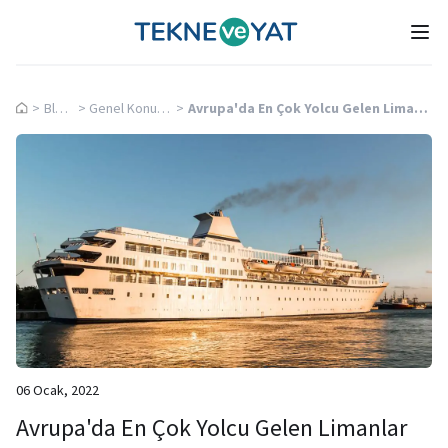
Tekne ve Yat
Ope
>
Blog
>
Genel Konular
>
Avrupa'da En Çok Yolcu Gelen Limanlar
06 Ocak, 2022
Avrupa'da En Çok Yolcu Gelen Limanlar