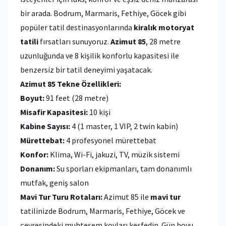
bir arada. Bodrum, Marmaris, Fethiye, Göcek gibi
popüler tatil destinasyonlarında
kiralık motoryat
tatili
fırsatları sunuyoruz.
Azimut 85
, 28 metre
uzunluğunda ve 8 kişilik konforlu kapasitesi ile
benzersiz bir tatil deneyimi yaşatacak.
Azimut 85 Tekne Özellikleri:
Boyut:
91 feet (28 metre)
Misafir Kapasitesi:
10 kişi
Kabine Sayısı:
4 (1 master, 1 VIP, 2 twin kabin)
Mürettebat:
4 profesyonel mürettebat
Konfor:
Klima, Wi-Fi, jakuzi, TV, müzik sistemi
Donanım:
Su sporları ekipmanları, tam donanımlı
mutfak, geniş salon
Mavi Tur Turu Rotaları:
Azimut 85 ile
mavi tur
tatilinizde Bodrum, Marmaris, Fethiye, Göcek ve
çevresindeki muhteşem koyları keşfedin. Gün boyu