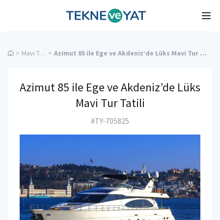
Tekne ve Yat
Ope
>
Mavi Tur
>
Azimut 85 ile Ege ve Akdeniz’de Lüks Mavi Tur Tatili
Azimut 85 ile Ege ve Akdeniz’de Lüks
Mavi Tur Tatili
#TY-705825