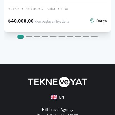
2 Kabin
7 Kişilik
2 Tuvalet
15 m
₺40.000,00
Datça
'den başlayan fiyatlarla
EN
Hiff Travel Agency