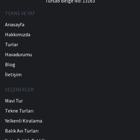
Türsab Belge No: 13163
TEKNE VE YAT
Anasayfa
Hakkımızda
Turlar
Havadurumu
Blog
İletişim
SEÇENEKLER
Mavi Tur
Tekne Turları
Yelkenli Kiralama
Balık Avı Turları