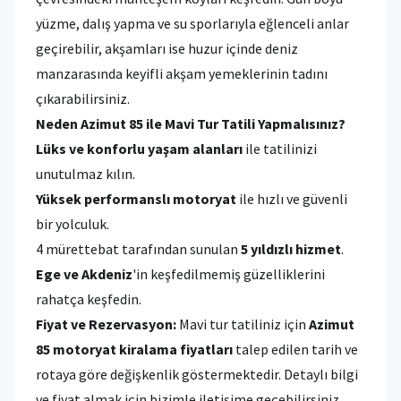
yüzme, dalış yapma ve su sporlarıyla eğlenceli anlar
geçirebilir, akşamları ise huzur içinde deniz
manzarasında keyifli akşam yemeklerinin tadını
çıkarabilirsiniz.
Neden Azimut 85 ile Mavi Tur Tatili Yapmalısınız?
Lüks ve konforlu yaşam alanları
ile tatilinizi
unutulmaz kılın.
Yüksek performanslı motoryat
ile hızlı ve güvenli
bir yolculuk.
4 mürettebat tarafından sunulan
5 yıldızlı hizmet
.
Ege ve Akdeniz
'in keşfedilmemiş güzelliklerini
rahatça keşfedin.
Fiyat ve Rezervasyon:
Mavi tur tatiliniz için
Azimut
85 motoryat kiralama fiyatları
talep edilen tarih ve
rotaya göre değişkenlik göstermektedir. Detaylı bilgi
ve fiyat almak için bizimle iletişime geçebilirsiniz.