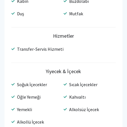
Kabin
Buzdolabı
Duş
Mutfak
Hizmetler
Transfer-Servis Hizmeti
Yiyecek & İçecek
Soğuk İçecekler
Sıcak İçecekler
Öğle Yemeği
Kahvaltı
Yemekli
Alkolsüz İçecek
Alkollü İçecek